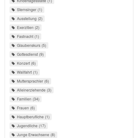
Kindertagesstätte
1
Sternsinger
1
Ausstellung
2
Exerzitien
2
Fastnacht
1
Glaubenskurs
5
Gottesdienst
9
Konzert
6
Wallfahrt
1
Muttersprachler
6
Alleinerziehende
3
Familien
34
Frauen
6
Hauptberufliche
1
Jugendliche
17
Junge Erwachsene
8