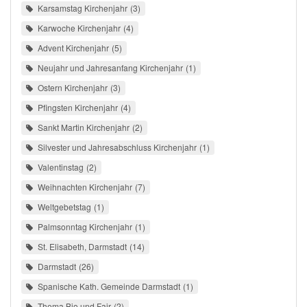
Karsamstag Kirchenjahr
3
Karwoche Kirchenjahr
4
Advent Kirchenjahr
5
Neujahr und Jahresanfang Kirchenjahr
1
Ostern Kirchenjahr
3
Pfingsten Kirchenjahr
4
Sankt Martin Kirchenjahr
2
Silvester und Jahresabschluss Kirchenjahr
1
Valentinstag
2
Weihnachten Kirchenjahr
7
Weltgebetstag
1
Palmsonntag Kirchenjahr
1
St. Elisabeth, Darmstadt
14
Darmstadt
26
Spanische Kath. Gemeinde Darmstadt
1
Thema Bio und Fair
2