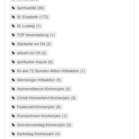
Spiritualität
36
St. Elisabeth
172
St. Ludwig
1
TOP Veranstaltung
1
Startseite vor Ort
3
aktuell vor Ort
3
spiritueller Impuls
5
für alle 72 Stunden Aktion Hilfsaktion
1
Sternsinger Hilfsaktion
5
Aschermittwoch Kirchenjahr
5
Christi Himmelfahrt Kirchenjahr
3
Fastenzeit Kirchenjahr
8
Fronleichnam Kirchenjahr
1
Gründonnerstag Kirchenjahr
3
Karfreitag Kirchenjahr
4