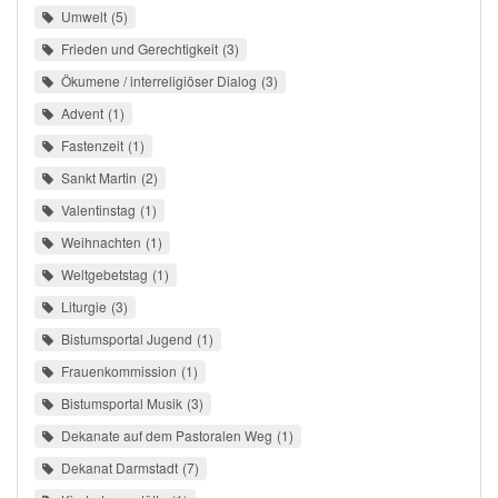
Umwelt
5
Frieden und Gerechtigkeit
3
Ökumene / interreligiöser Dialog
3
Advent
1
Fastenzeit
1
Sankt Martin
2
Valentinstag
1
Weihnachten
1
Weltgebetstag
1
Liturgie
3
Bistumsportal Jugend
1
Frauenkommission
1
Bistumsportal Musik
3
Dekanate auf dem Pastoralen Weg
1
Dekanat Darmstadt
7