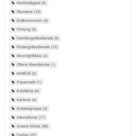
Nachhaltigkeit
8
Ökumene
15
Erstkommunion
6
Firmung
8
Familiengottesdienste
9
Kindergottesdienste
12
MoonlightMass
2
Offene Abendkirche
1
beWEGt
2
Frauencafé
1
KJG/Minis
6
Kantorei
4
Krabbelgruppe
3
International
17
Unsere Kirche
46
Caritas
20