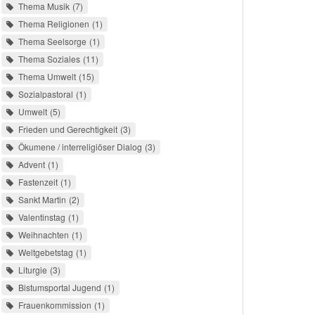
Thema Musik
7
Thema Religionen
1
Thema Seelsorge
1
Thema Soziales
11
Thema Umwelt
15
Sozialpastoral
1
Umwelt
5
Frieden und Gerechtigkeit
3
Ökumene / interreligiöser Dialog
3
Advent
1
Fastenzeit
1
Sankt Martin
2
Valentinstag
1
Weihnachten
1
Weltgebetstag
1
Liturgie
3
Bistumsportal Jugend
1
Frauenkommission
1