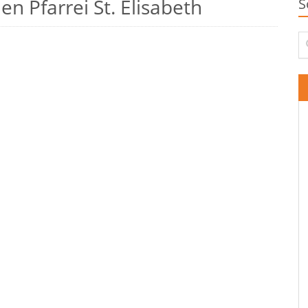
n Pfarrei St. Elisabeth
S
Su