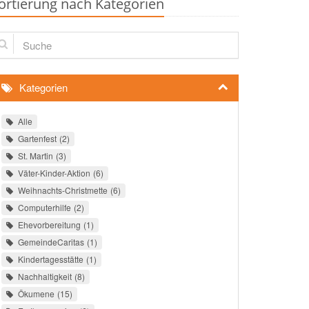
ortierung nach Kategorien
che
Kategorien
Alle
Gartenfest
2
St. Martin
3
Väter-Kinder-Aktion
6
Weihnachts-Christmette
6
Computerhilfe
2
Ehevorbereitung
1
GemeindeCaritas
1
Kindertagesstätte
1
Nachhaltigkeit
8
Ökumene
15