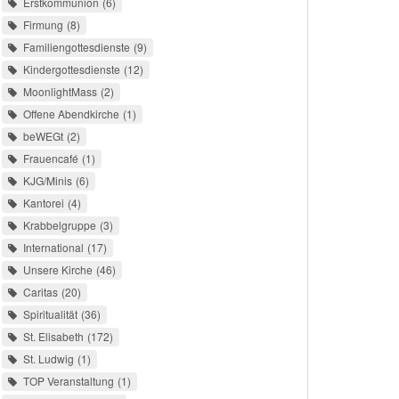
Erstkommunion
6
Firmung
8
Familiengottesdienste
9
Kindergottesdienste
12
MoonlightMass
2
Offene Abendkirche
1
beWEGt
2
Frauencafé
1
KJG/Minis
6
Kantorei
4
Krabbelgruppe
3
International
17
Unsere Kirche
46
Caritas
20
Spiritualität
36
St. Elisabeth
172
St. Ludwig
1
TOP Veranstaltung
1