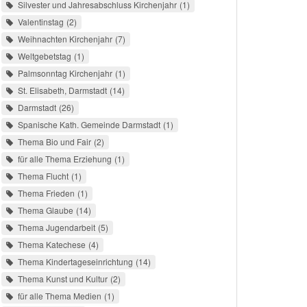
Silvester und Jahresabschluss Kirchenjahr
1
Valentinstag
2
Weihnachten Kirchenjahr
7
Weltgebetstag
1
Palmsonntag Kirchenjahr
1
St. Elisabeth, Darmstadt
14
Darmstadt
26
Spanische Kath. Gemeinde Darmstadt
1
Thema Bio und Fair
2
für alle Thema Erziehung
1
Thema Flucht
1
Thema Frieden
1
Thema Glaube
14
Thema Jugendarbeit
5
Thema Katechese
4
Thema Kindertageseinrichtung
14
Thema Kunst und Kultur
2
für alle Thema Medien
1