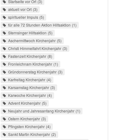
Startseite vor Ort
3
aktuell vor Ort
3
spiritueller Impuls
5
für alle 72 Stunden Aktion Hilfsaktion
1
Sternsinger Hilfsaktion
5
Aschermittwoch Kirchenjahr
5
Christi Himmelfahrt Kirchenjahr
3
Fastenzeit Kirchenjahr
8
Fronleichnam Kirchenjahr
1
Gründonnerstag Kirchenjahr
3
Karfreitag Kirchenjahr
4
Karsamstag Kirchenjahr
3
Karwoche Kirchenjahr
4
Advent Kirchenjahr
5
Neujahr und Jahresanfang Kirchenjahr
1
Ostern Kirchenjahr
3
Pfingsten Kirchenjahr
4
Sankt Martin Kirchenjahr
2