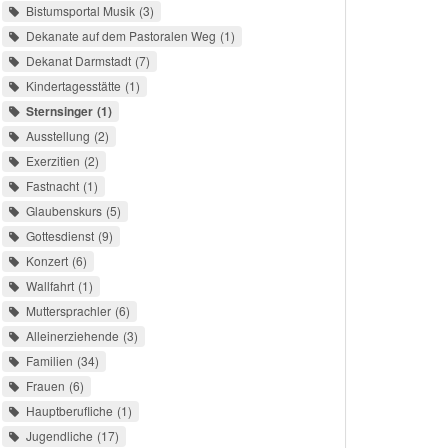
Bistumsportal Musik
3
Dekanate auf dem Pastoralen Weg
1
Dekanat Darmstadt
7
Kindertagesstätte
1
Sternsinger
1
Ausstellung
2
Exerzitien
2
Fastnacht
1
Glaubenskurs
5
Gottesdienst
9
Konzert
6
Wallfahrt
1
Muttersprachler
6
Alleinerziehende
3
Familien
34
Frauen
6
Hauptberufliche
1
Jugendliche
17