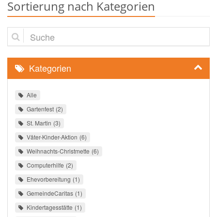
Sortierung nach Kategorien
Suche
Kategorien
Alle
Gartenfest
2
St. Martin
3
Väter-Kinder-Aktion
6
Weihnachts-Christmette
6
Computerhilfe
2
Ehevorbereitung
1
GemeindeCaritas
1
Kindertagesstätte
1