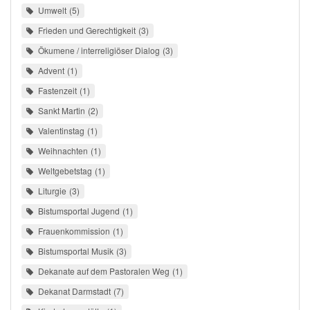
Umwelt
5
Frieden und Gerechtigkeit
3
Ökumene / interreligiöser Dialog
3
Advent
1
Fastenzeit
1
Sankt Martin
2
Valentinstag
1
Weihnachten
1
Weltgebetstag
1
Liturgie
3
Bistumsportal Jugend
1
Frauenkommission
1
Bistumsportal Musik
3
Dekanate auf dem Pastoralen Weg
1
Dekanat Darmstadt
7