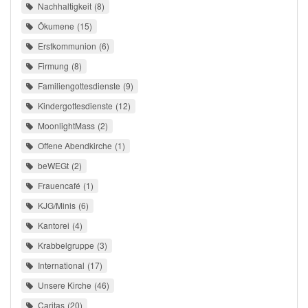
Nachhaltigkeit
8
Ökumene
15
Erstkommunion
6
Firmung
8
Familiengottesdienste
9
Kindergottesdienste
12
MoonlightMass
2
Offene Abendkirche
1
beWEGt
2
Frauencafé
1
KJG/Minis
6
Kantorei
4
Krabbelgruppe
3
International
17
Unsere Kirche
46
Caritas
20