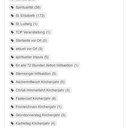
Spiritualität
36
St. Elisabeth
172
St. Ludwig
1
TOP Veranstaltung
1
Startseite vor Ort
3
aktuell vor Ort
3
spiritueller Impuls
5
für alle 72 Stunden Aktion Hilfsaktion
1
Sternsinger Hilfsaktion
5
Aschermittwoch Kirchenjahr
5
Christi Himmelfahrt Kirchenjahr
3
Fastenzeit Kirchenjahr
8
Fronleichnam Kirchenjahr
1
Gründonnerstag Kirchenjahr
3
Karfreitag Kirchenjahr
4