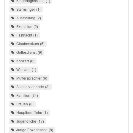
Kindertagesstätte
1
Sternsinger
1
Ausstellung
2
Exerzitien
2
Fastnacht
1
Glaubenskurs
5
Gottesdienst
9
Konzert
6
Wallfahrt
1
Muttersprachler
6
Alleinerziehende
3
Familien
34
Frauen
6
Hauptberufliche
1
Jugendliche
17
Junge Erwachsene
8