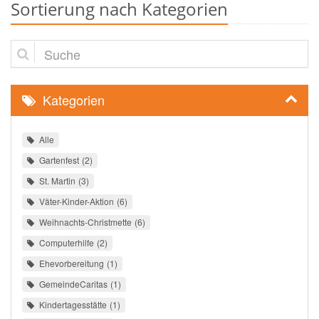
Sortierung nach Kategorien
Suche
Kategorien
Alle
Gartenfest
2
St. Martin
3
Väter-Kinder-Aktion
6
Weihnachts-Christmette
6
Computerhilfe
2
Ehevorbereitung
1
GemeindeCaritas
1
Kindertagesstätte
1