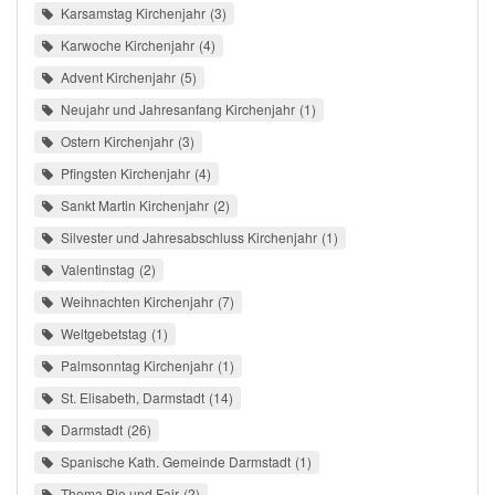
Karsamstag Kirchenjahr
3
Karwoche Kirchenjahr
4
Advent Kirchenjahr
5
Neujahr und Jahresanfang Kirchenjahr
1
Ostern Kirchenjahr
3
Pfingsten Kirchenjahr
4
Sankt Martin Kirchenjahr
2
Silvester und Jahresabschluss Kirchenjahr
1
Valentinstag
2
Weihnachten Kirchenjahr
7
Weltgebetstag
1
Palmsonntag Kirchenjahr
1
St. Elisabeth, Darmstadt
14
Darmstadt
26
Spanische Kath. Gemeinde Darmstadt
1
Thema Bio und Fair
2