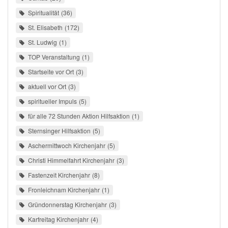
Spiritualität
36
St. Elisabeth
172
St. Ludwig
1
TOP Veranstaltung
1
Startseite vor Ort
3
aktuell vor Ort
3
spiritueller Impuls
5
für alle 72 Stunden Aktion Hilfsaktion
1
Sternsinger Hilfsaktion
5
Aschermittwoch Kirchenjahr
5
Christi Himmelfahrt Kirchenjahr
3
Fastenzeit Kirchenjahr
8
Fronleichnam Kirchenjahr
1
Gründonnerstag Kirchenjahr
3
Karfreitag Kirchenjahr
4