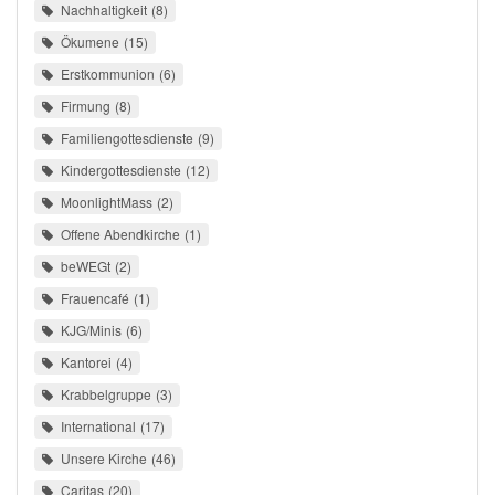
Nachhaltigkeit
8
Ökumene
15
Erstkommunion
6
Firmung
8
Familiengottesdienste
9
Kindergottesdienste
12
MoonlightMass
2
Offene Abendkirche
1
beWEGt
2
Frauencafé
1
KJG/Minis
6
Kantorei
4
Krabbelgruppe
3
International
17
Unsere Kirche
46
Caritas
20