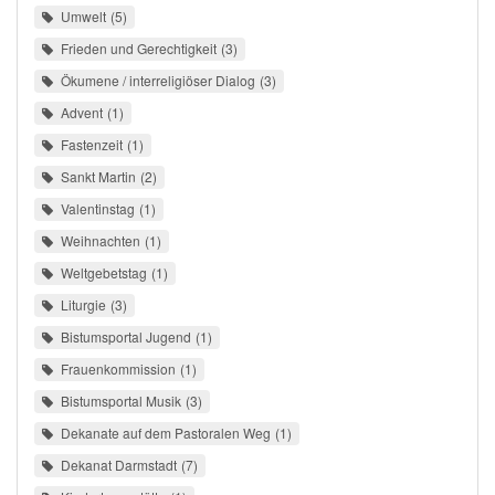
Umwelt
5
Frieden und Gerechtigkeit
3
Ökumene / interreligiöser Dialog
3
Advent
1
Fastenzeit
1
Sankt Martin
2
Valentinstag
1
Weihnachten
1
Weltgebetstag
1
Liturgie
3
Bistumsportal Jugend
1
Frauenkommission
1
Bistumsportal Musik
3
Dekanate auf dem Pastoralen Weg
1
Dekanat Darmstadt
7