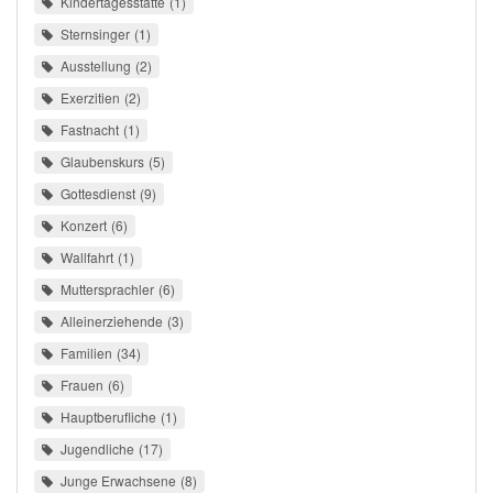
Kindertagesstätte
1
Sternsinger
1
Ausstellung
2
Exerzitien
2
Fastnacht
1
Glaubenskurs
5
Gottesdienst
9
Konzert
6
Wallfahrt
1
Muttersprachler
6
Alleinerziehende
3
Familien
34
Frauen
6
Hauptberufliche
1
Jugendliche
17
Junge Erwachsene
8