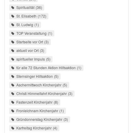
Spiritualität
36
St. Elisabeth
172
St. Ludwig
1
TOP Veranstaltung
1
Startseite vor Ort
3
aktuell vor Ort
3
spiritueller Impuls
5
für alle 72 Stunden Aktion Hilfsaktion
1
Sternsinger Hilfsaktion
5
Aschermittwoch Kirchenjahr
5
Christi Himmelfahrt Kirchenjahr
3
Fastenzeit Kirchenjahr
8
Fronleichnam Kirchenjahr
1
Gründonnerstag Kirchenjahr
3
Karfreitag Kirchenjahr
4