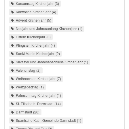
Karsamstag Kirchenjahr
3
Karwoche Kirchenjahr
4
Advent Kirchenjahr
5
Neujahr und Jahresanfang Kirchenjahr
1
Ostern Kirchenjahr
3
Pfingsten Kirchenjahr
4
Sankt Martin Kirchenjahr
2
Silvester und Jahresabschluss Kirchenjahr
1
Valentinstag
2
Weihnachten Kirchenjahr
7
Weltgebetstag
1
Palmsonntag Kirchenjahr
1
St. Elisabeth, Darmstadt
14
Darmstadt
26
Spanische Kath. Gemeinde Darmstadt
1
Thema Bio und Fair
2