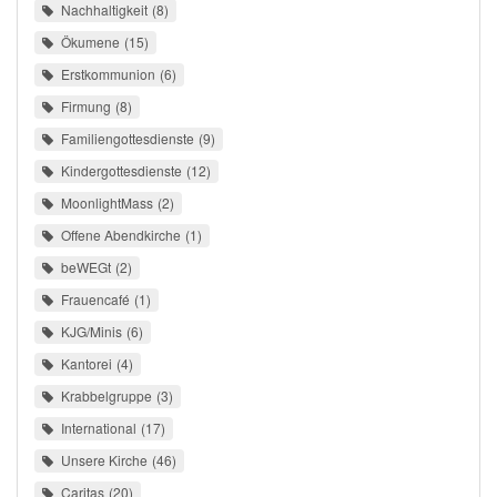
Nachhaltigkeit
8
Ökumene
15
Erstkommunion
6
Firmung
8
Familiengottesdienste
9
Kindergottesdienste
12
MoonlightMass
2
Offene Abendkirche
1
beWEGt
2
Frauencafé
1
KJG/Minis
6
Kantorei
4
Krabbelgruppe
3
International
17
Unsere Kirche
46
Caritas
20