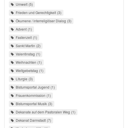
Umwelt
5
Frieden und Gerechtigkeit
3
Ökumene / interreligiöser Dialog
3
Advent
1
Fastenzeit
1
Sankt Martin
2
Valentinstag
1
Weihnachten
1
Weltgebetstag
1
Liturgie
3
Bistumsportal Jugend
1
Frauenkommission
1
Bistumsportal Musik
3
Dekanate auf dem Pastoralen Weg
1
Dekanat Darmstadt
7