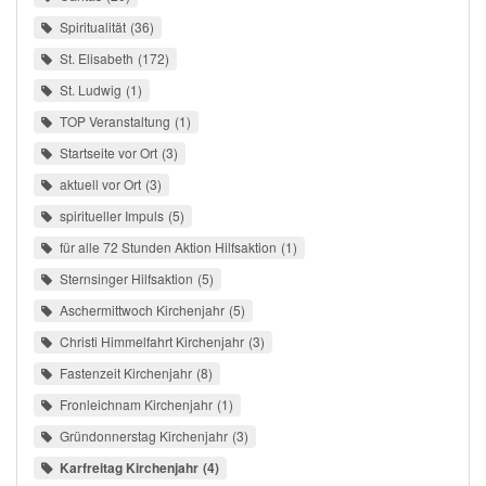
Spiritualität
36
St. Elisabeth
172
St. Ludwig
1
TOP Veranstaltung
1
Startseite vor Ort
3
aktuell vor Ort
3
spiritueller Impuls
5
für alle 72 Stunden Aktion Hilfsaktion
1
Sternsinger Hilfsaktion
5
Aschermittwoch Kirchenjahr
5
Christi Himmelfahrt Kirchenjahr
3
Fastenzeit Kirchenjahr
8
Fronleichnam Kirchenjahr
1
Gründonnerstag Kirchenjahr
3
Karfreitag Kirchenjahr
4