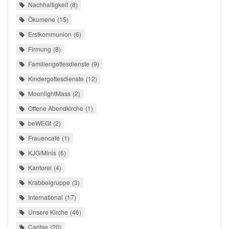
Nachhaltigkeit
8
Ökumene
15
Erstkommunion
6
Firmung
8
Familiengottesdienste
9
Kindergottesdienste
12
MoonlightMass
2
Offene Abendkirche
1
beWEGt
2
Frauencafé
1
KJG/Minis
6
Kantorei
4
Krabbelgruppe
3
International
17
Unsere Kirche
46
Caritas
20