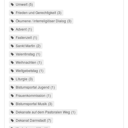
Umwelt
5
Frieden und Gerechtigkeit
3
Ökumene / interreligiöser Dialog
3
Advent
1
Fastenzeit
1
Sankt Martin
2
Valentinstag
1
Weihnachten
1
Weltgebetstag
1
Liturgie
3
Bistumsportal Jugend
1
Frauenkommission
1
Bistumsportal Musik
3
Dekanate auf dem Pastoralen Weg
1
Dekanat Darmstadt
7