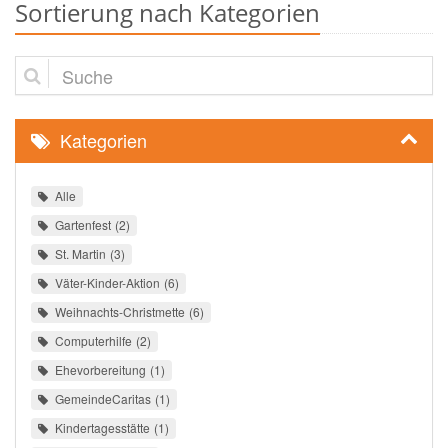
Sortierung nach Kategorien
Suche
Kategorien
Alle
Gartenfest
2
St. Martin
3
Väter-Kinder-Aktion
6
Weihnachts-Christmette
6
Computerhilfe
2
Ehevorbereitung
1
GemeindeCaritas
1
Kindertagesstätte
1