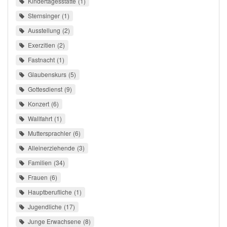
Kindertagesstätte
1
Sternsinger
1
Ausstellung
2
Exerzitien
2
Fastnacht
1
Glaubenskurs
5
Gottesdienst
9
Konzert
6
Wallfahrt
1
Muttersprachler
6
Alleinerziehende
3
Familien
34
Frauen
6
Hauptberufliche
1
Jugendliche
17
Junge Erwachsene
8