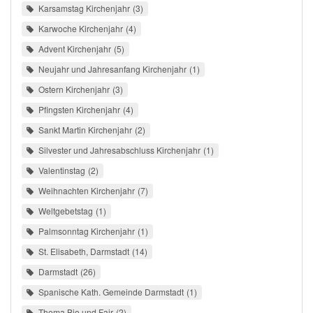
Karsamstag Kirchenjahr
3
Karwoche Kirchenjahr
4
Advent Kirchenjahr
5
Neujahr und Jahresanfang Kirchenjahr
1
Ostern Kirchenjahr
3
Pfingsten Kirchenjahr
4
Sankt Martin Kirchenjahr
2
Silvester und Jahresabschluss Kirchenjahr
1
Valentinstag
2
Weihnachten Kirchenjahr
7
Weltgebetstag
1
Palmsonntag Kirchenjahr
1
St. Elisabeth, Darmstadt
14
Darmstadt
26
Spanische Kath. Gemeinde Darmstadt
1
Thema Bio und Fair
2