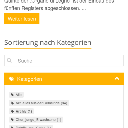
Quinte der „Organo di Legno“ ist der Einbau des
fünften Registers abgeschlossen. ...
Weiter lesen
Sortierung nach Kategorien
Suche
Kategorien
Alle
Aktuelles aus der Gemeinde
34
Archiv
1
Chor_junge_Erwachsene
1
Details_zur_Kirche
1