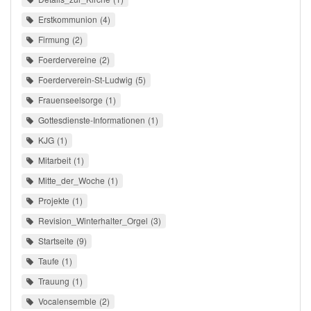
Erstkommunion
4
Firmung
2
Foerdervereine
2
Foerderverein-St-Ludwig
5
Frauenseelsorge
1
Gottesdienste-Informationen
1
KJG
1
Mitarbeit
1
Mitte_der_Woche
1
Projekte
1
Revision_Winterhalter_Orgel
3
Startseite
9
Taufe
1
Trauung
1
Vocalensemble
2