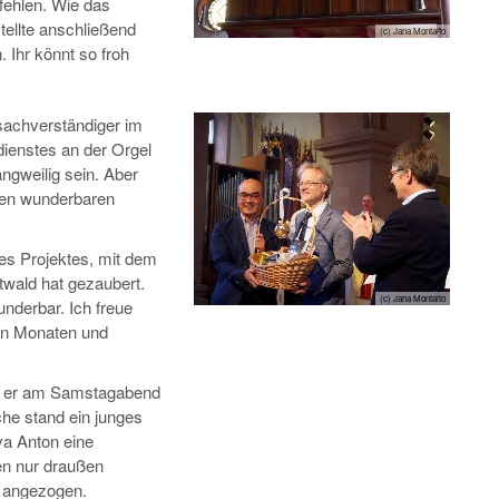
 fehlen. Wie das
ellte anschließend
(c) Jana Montalto
 Ihr könnt so froh
achverständiger im
ienstes an der Orgel
ngweilig sein. Aber
enen wunderbaren
des Projektes, mit dem
ttwald hat gezaubert.
(c) Jana Montalto
underbar. Ich freue
ten Monaten und
e er am Samstagabend
he stand ein junges
va Anton eine
ten nur draußen
e angezogen.