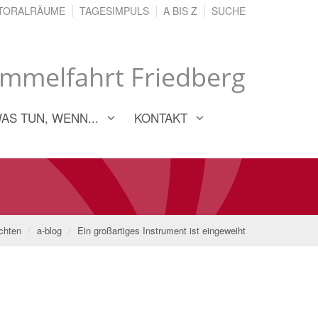
TORALRÄUME
TAGESIMPULS
A BIS Z
SUCHE
immelfahrt Friedberg
AS TUN, WENN...
KONTAKT
chten
a-blog
Ein großartiges Instrument ist eingeweiht