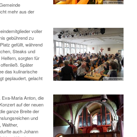
(c) Jana Montalto
r Gemeinde
icht mehr aus der
indemitglieder voller
gnis gebührend zu
 Platz gefüllt, während
stchen, Steaks und
n Helfern, sorgten für
ffenließ. Später
e das kulinarische
gt geplaudert, gelacht
(c) Jana Montalto
 Eva-Maria Anton, die
Konzert auf der neuen
die ganze Breite der
hslungsreichen und
 Walther,
 durfte auch Johann