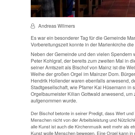
Von:
Andreas Wilmers
Es war ein besonderer Tag für die Gemeinde Mari
Vorbereitungszeit konnte in der Marienkirche di
Neben der Gemeinde und den vielen Spendern w
Peter Kohlgraf, der bereits zum zweiten Mal in di
seiner Amtszeit als Bischof von Mainz ist die We
Weihe der großen Orgel im Mainzer Dom. Bürgerm
Hendrik Hollender waren ebenfalls anwesend, den
Stadtgesellschaft, wie Pfarrer Kai Hüsemann in 
Orgelbaumeister Kilian Gottwald anwesend, um z
aufgenommen wurde.
Der Bischof betonte in seiner Predigt, dass Wert un
Menschen nicht von der Arbeitsleistung und Nützlich
alle Kunst ist auch die Kirchenmusik weit mehr als e
Kunst wolle Menschen bewegen. Eine Orgel kann in der