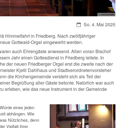
© Jana Montalto
Datum:
So. 4. Mai 2025
ä Himmelfahrt in Friedberg. Nach zwölfjähriger
e neue Gottwald-Orgel eingeweiht werden.
aren auch Ehrengäste anwesend. Allen voran Bischof
esem Jahr einen Gottesdienst in Friedberg leitete. In
ihe der neuen Friedberger Orgel erst die zweite nach der
eister Kjetil Dahlhaus und Stadtverordnetenvorsteher
n die Kirchengemeinde versteht sich als Teil der
seiner Begrüßung aller Gäste betonte. Natürlich war auch
u erleben, wie das neue Instrument in der Gemeinde
d Würde eines jeden
keit abhängen. Wie
twas Nützliches, denn
 Vielfalt ihrer