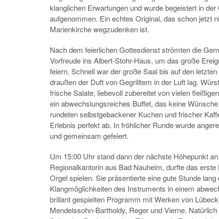
klanglichen Erwartungen und wurde begeistert in de
aufgenommen. Ein echtes Original, das schon jetzt n
Marienkirche wegzudenken ist.
Nach dem feierlichen Gottesdienst strömten die Geme
Vorfreude ins Albert-Stohr-Haus, um das große Erei
feiern. Schnell war der große Saal bis auf den letzten
draußen der Duft von Gegrilltem in der Luft lag. Wür
frische Salate, liebevoll zubereitet von vielen fleißige
ein abwechslungsreiches Buffet, das keine Wünsche o
rundeten selbstgebackener Kuchen und frischer Kaffe
Erlebnis perfekt ab. In fröhlicher Runde wurde angere
und gemeinsam gefeiert.
Um 15:00 Uhr stand dann der nächste Höhepunkt an.
Regionalkantorin aus Bad Nauheim, durfte das erste 
Orgel spielen. Sie präsentierte eine gute Stunde lang 
Klangmöglichkeiten des Instruments in einem abwec
brillant gespielten Programm mit Werken von Lübeck,
Mendelssohn-Bartholdy, Reger und Vierne. Natürlich