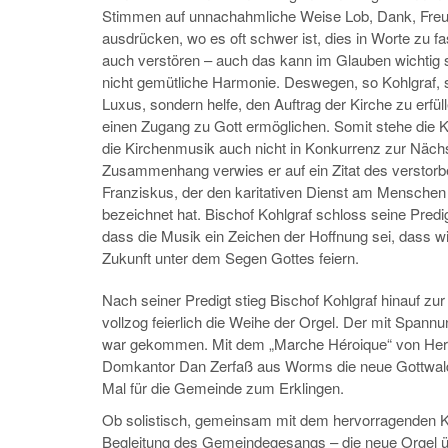
Stimmen auf unnachahmliche Weise Lob, Dank, Freu
ausdrücken, wo es oft schwer ist, dies in Worte zu f
auch verstören – auch das kann im Glauben wichtig 
nicht gemütliche Harmonie. Deswegen, so Kohlgraf, 
Luxus, sondern helfe, den Auftrag der Kirche zu erfü
einen Zugang zu Gott ermöglichen. Somit stehe die K
die Kirchenmusik auch nicht in Konkurrenz zur Nächs
Zusammenhang verwies er auf ein Zitat des verstor
Franziskus, der den karitativen Dienst am Menschen 
bezeichnet hat. Bischof Kohlgraf schloss seine Predi
dass die Musik ein Zeichen der Hoffnung sei, dass w
Zukunft unter dem Segen Gottes feiern.
Nach seiner Predigt stieg Bischof Kohlgraf hinauf z
vollzog feierlich die Weihe der Orgel. Der mit Span
war gekommen. Mit dem „Marche Héroique“ von Her
Domkantor Dan Zerfaß aus Worms die neue Gottwal
Mal für die Gemeinde zum Erklingen.
Ob solistisch, gemeinsam mit dem hervorragenden K
Begleitung des Gemeindegesangs – die neue Orgel üb