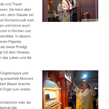
de und Trauer
assen. Sie kann aber
sein, denn Glaube sei
sei Kirchenmusik kein
(c) Jana Montalto
llen und könne auch
unst in Kirchen und
tenliebe. In diesem
benen Papstes
als beste Predigt
gt mit dem Hinweis,
ir das Leben und die
ur Orgelempore und
nung erwartete Moment
bert Bewer brachte
d-Orgel zum ersten
irchenchor oder als
ertraf alle