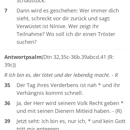
Schaustück.
7
Dann wird es geschehen: Wer immer dich
sieht, schreckt vor dir zurück und sagt:
Verwüstet ist Nínive. Wer zeigt ihr
Teilnahme? Wo soll ich dir einen Tröster
suchen?
Antwortpsalm
(Dtn 32,35c-36b.39abcd.41 (R:
39c))
R Ich bin es, der tötet und der lebendig macht. - R
35
Der Tag ihres Verderbens ist nah * und ihr
Verhängnis kommt schnell.
36
Ja, der Herr wird seinem Volk Recht geben *
und mit seinen Dienern Mitleid haben. - (R)
39
Jetzt seht: Ich bin es, nur ich, * und kein Gott
tritt mir entgegen.