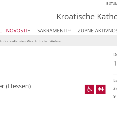
BISTU
Kroatische Kath
L - NOVOSTI
SAKRAMENTI
ZUPNE AKTIVNOS
Gottesdienste - Mise
Eucharistiefeier
D
1
L
er (Hessen)
S
9