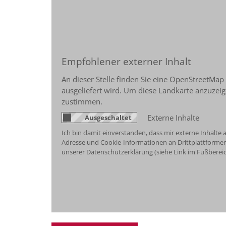
Empfohlener externer Inhalt
An dieser Stelle finden Sie eine OpenStreetMap
ausgeliefert wird. Um diese Landkarte anzuze
zustimmen.
Externe Inhalte
Ich bin damit einverstanden, dass mir externe Inhalt
Adresse und Cookie-Informationen an Drittplattformen 
unserer Datenschutzerklärung (siehe Link im Fußbereic