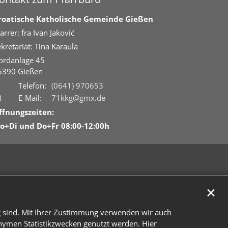
roatische Katholische Gemeinde Gießen
arrer: fra Ivan Jaković
kretariat: Tina Karaula
ordanlage 45
5390
Gießen
Telefon:
(0641) 970653
E-Mail:
71kkg@gmx.de
ffnungszeiten:
o+Di und Do+Fr 08:00-12:00h
✕
g sind. Mit Ihrer Zustimmung verwenden wir auch
onymen Statistikzwecken genutzt werden. Hier