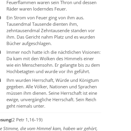
Feuerflammen waren sein Thron und dessen
Räder waren loderndes Feuer.
0
Ein Strom von Feuer ging von ihm aus.
Tausendmal Tausende dienten ihm,
zehntausendmal Zehntausende standen vor
ihm. Das Gericht nahm Platz und es wurden
Bücher aufgeschlagen.
3
Immer noch hatte ich die nächtlichen Visionen:
Da kam mit den Wolken des Himmels einer
wie ein Menschensohn. Er gelangte bis zu dem
Hochbetagten und wurde vor ihn geführt.
4
Ihm wurden Herrschaft, Würde und Königtum
gegeben. Alle Völker, Nationen und Sprachen
müssen ihm dienen. Seine Herrschaft ist eine
ewige, unvergängliche Herrschaft. Sein Reich
geht niemals unter.
esung
(2 Petr 1,16-19)
ie Stimme, die vom Himmel kam, haben wir gehört,