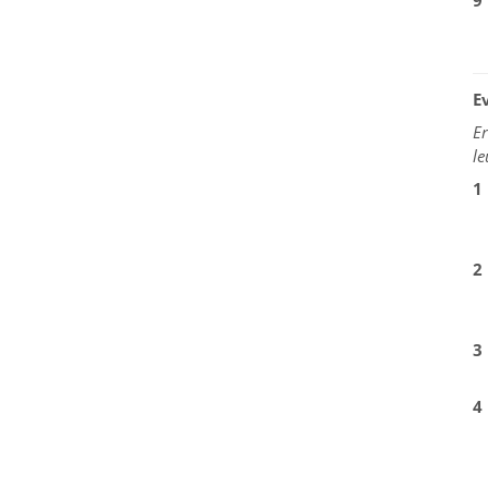
9
E
Er
le
1
2
3
4