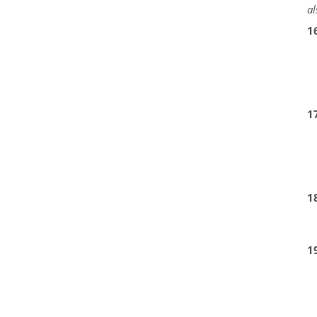
al
1
1
1
1