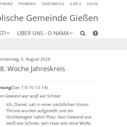
M MAINZ
PFARREIEN
TAGESIMPULS
A BIS Z
SUCHE
olische Gemeinde Gießen
TI
ÜBER UNS - O NAMA
onnerstag, 6. August 2026
8. Woche Jahreskreis
esung
(Dan 7,9-10.13-14)
ein Gewand war weiß wie Schnee
Ich, Daniel, sah in einer nächtlichen Vision:
Throne wurden aufgestellt und ein
Hochbetagter nahm Platz. Sein Gewand war
weiß wie Schnee, sein Haar wie reine Wolle.