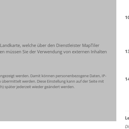
1
 Landkarte, welche über den Dienstleister MapTiler
1
igen müssen Sie der Verwendung von externen Inhalten
e angezeigt werden. Damit können personenbezogene Daten, IP-
1
übermittelt werden. Diese Einstellung kann auf der Seite mit
h) später jederzeit wieder geändert werden.
L
D