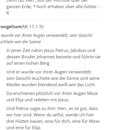
Denn du, Herr, bist der Höchste über der
ganzen Erde, * hoch erhaben über alle Götter. -
R
vangelium
(Mt 17,1-9)
 wurde vor ihren Augen verwandelt; sein Gesicht
uchtete wie die Sonne
In jener Zeit nahm Jesus Petrus, Jakobus und
dessen Bruder Johannes beiseite und führte sie
auf einen hohen Berg.
Und er wurde vor ihren Augen verwandelt;
sein Gesicht leuchtete wie die Sonne und seine
Kleider wurden blendend weiß wie das Licht.
Da erschienen plötzlich vor ihren Augen Mose
und Elíja und redeten mit Jesus.
Und Petrus sagte zu ihm: Herr, es ist gut, dass
wir hier sind. Wenn du willst, werde ich hier
drei Hütten bauen, eine für dich, eine für Mose
und eine für Elíja.