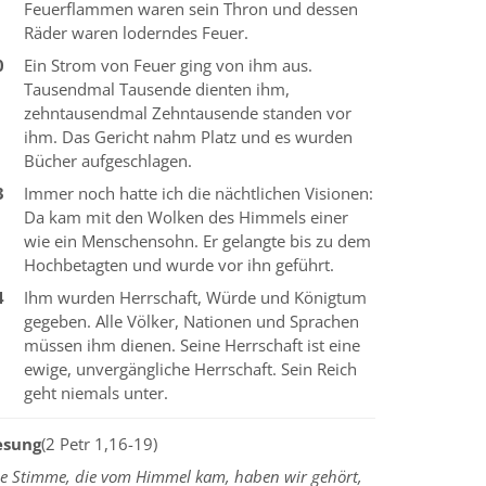
Feuerflammen waren sein Thron und dessen
Räder waren loderndes Feuer.
0
Ein Strom von Feuer ging von ihm aus.
Tausendmal Tausende dienten ihm,
zehntausendmal Zehntausende standen vor
ihm. Das Gericht nahm Platz und es wurden
Bücher aufgeschlagen.
3
Immer noch hatte ich die nächtlichen Visionen:
Da kam mit den Wolken des Himmels einer
wie ein Menschensohn. Er gelangte bis zu dem
Hochbetagten und wurde vor ihn geführt.
4
Ihm wurden Herrschaft, Würde und Königtum
gegeben. Alle Völker, Nationen und Sprachen
müssen ihm dienen. Seine Herrschaft ist eine
ewige, unvergängliche Herrschaft. Sein Reich
geht niemals unter.
esung
(2 Petr 1,16-19)
ie Stimme, die vom Himmel kam, haben wir gehört,