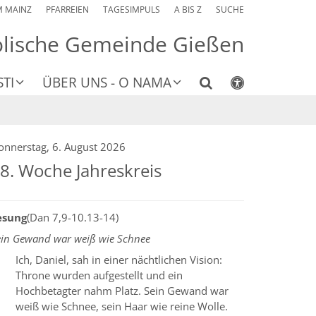
M MAINZ
PFARREIEN
TAGESIMPULS
A BIS Z
SUCHE
olische Gemeinde Gießen
TI
ÜBER UNS - O NAMA
onnerstag, 6. August 2026
8. Woche Jahreskreis
esung
(Dan 7,9-10.13-14)
ein Gewand war weiß wie Schnee
Ich, Daniel, sah in einer nächtlichen Vision:
Throne wurden aufgestellt und ein
Hochbetagter nahm Platz. Sein Gewand war
weiß wie Schnee, sein Haar wie reine Wolle.