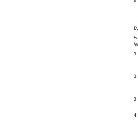
9
E
Er
le
1
2
3
4