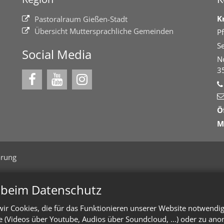
K
Pastoralraum Gießen-Stadt
Übersicht Muttersprachliche Gemeinden
Pf
Se
Social Media
N
3
Ö
M
ärung
n beim Datenschutz
ir Cookies, die für das Funktionieren unserer Website notwendi
te (Videos über Youtube, Audios über Soundcloud, ...) oder zu an