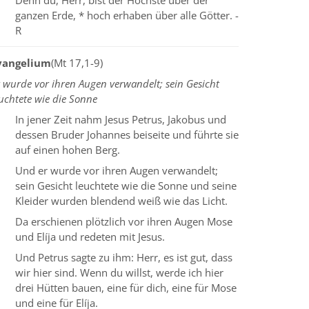
Denn du, Herr, bist der Höchste über der
ganzen Erde, * hoch erhaben über alle Götter. -
R
vangelium
(Mt 17,1-9)
 wurde vor ihren Augen verwandelt; sein Gesicht
uchtete wie die Sonne
In jener Zeit nahm Jesus Petrus, Jakobus und
dessen Bruder Johannes beiseite und führte sie
auf einen hohen Berg.
Und er wurde vor ihren Augen verwandelt;
sein Gesicht leuchtete wie die Sonne und seine
Kleider wurden blendend weiß wie das Licht.
Da erschienen plötzlich vor ihren Augen Mose
und Elíja und redeten mit Jesus.
Und Petrus sagte zu ihm: Herr, es ist gut, dass
wir hier sind. Wenn du willst, werde ich hier
drei Hütten bauen, eine für dich, eine für Mose
und eine für Elíja.