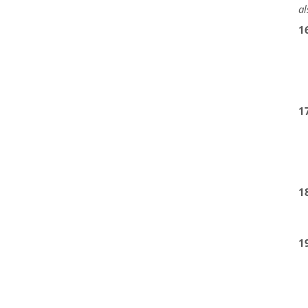
al
1
1
1
1