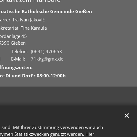
roatische Katholische Gemeinde Gießen
arrer: fra Ivan Jaković
kretariat: Tina Karaula
ordanlage 45
5390
Gießen
Telefon:
(0641) 970653
E-Mail:
71kkg@gmx.de
ffnungszeiten:
o+Di und Do+Fr 08:00-12:00h
✕
g sind. Mit Ihrer Zustimmung verwenden wir auch
onymen Statistikzwecken genutzt werden. Hier