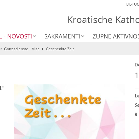
BISTU
Kroatische Kath
L - NOVOSTI
SAKRAMENTI
ZUPNE AKTIVNOS
Gottesdienste - Mise
Geschenkte Zeit
D
1
t"
L
S
9