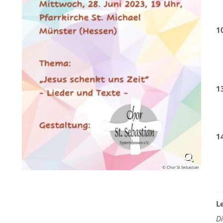
1
1
1
© Chor St Sebastian
L
D