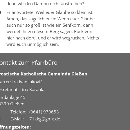
denn wir den Dämon nicht austreiben?
0
Er antwortete: Weil euer Glaube so klein ist.
Amen, das sage ich euch: Wenn euer Glaube
auch nur so groß ist wie ein Senfkorn, dann
werdet ihr zu diesem Berg sagen: Rück von
hier nach dort!, und er wird wegrücken. Nichts
wird euch unmöglich sein.
ontakt zum Pfarrbüro
roatische Katholische Gemeinde Gießen
arrer: fra Ivan Jaković
kretariat: Tina Karaula
ordanlage 45
5390
Gießen
Telefon:
(0641) 970653
E-Mail:
71kkg@gmx.de
ffnungszeiten: