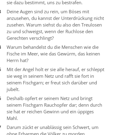
sie dazu bestimmt, uns zu bestrafen.
3
Deine Augen sind zu rein, um Böses mit
anzusehen, du kannst der Unterdrückung nicht
zusehen. Warum siehst du also den Treulosen
zu und schweigst, wenn der Ruchlose den
Gerechten verschlingt?
4
Warum behandelst du die Menschen wie die
Fische im Meer, wie das Gewürm, das keinen
Herrn hat?
5
Mit der Angel holt er sie alle herauf, er schleppt
sie weg in seinem Netz und rafft sie fort in
seinem Fischgarn; er freut sich darüber und
jubelt.
6
Deshalb opfert er seinem Netz und bringt
seinem Fischgarn Rauchopfer dar; denn durch
sie hat er reichen Gewinn und ein üppiges
Mahl.
7
Darum zückt er unablässig sein Schwert, um
ohne Erbarmen die Völker zu morden.