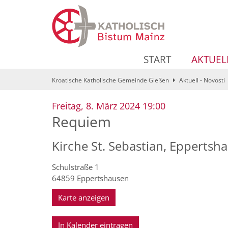
Zum Inhalt springen
START
AKTUEL
Kroatische Katholische Gemeinde Gießen
Aktuell - Novosti
:
Freitag, 8. März 2024 19:00
Requiem
Kirche St. Sebastian, Eppertsh
Schulstraße 1
64859
Eppertshausen
Karte anzeigen
In Kalender eintragen