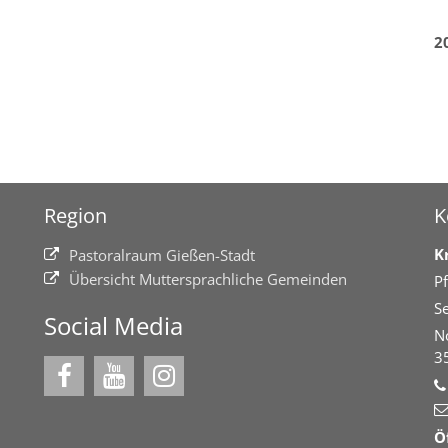
2
Region
K
K
Pastoralraum Gießen-Stadt
Übersicht Muttersprachliche Gemeinden
Pf
Se
Social Media
N
3
Ö