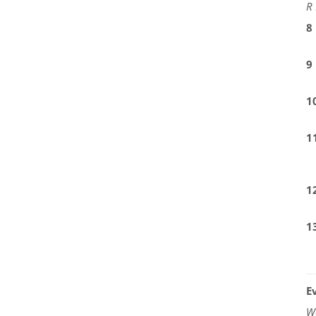
R 
8
9
1
1
1
1
E
W