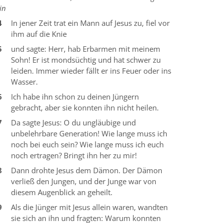
in
4
In jener Zeit trat ein Mann auf Jesus zu, fiel vor
ihm auf die Knie
5
und sagte: Herr, hab Erbarmen mit meinem
Sohn! Er ist mondsüchtig und hat schwer zu
leiden. Immer wieder fällt er ins Feuer oder ins
Wasser.
6
Ich habe ihn schon zu deinen Jüngern
gebracht, aber sie konnten ihn nicht heilen.
7
Da sagte Jesus: O du ungläubige und
unbelehrbare Generation! Wie lange muss ich
noch bei euch sein? Wie lange muss ich euch
noch ertragen? Bringt ihn her zu mir!
8
Dann drohte Jesus dem Dämon. Der Dämon
verließ den Jungen, und der Junge war von
diesem Augenblick an geheilt.
9
Als die Jünger mit Jesus allein waren, wandten
sie sich an ihn und fragten: Warum konnten