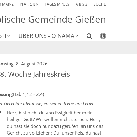
M MAINZ
PFARREIEN
TAGESIMPULS
A BIS Z
SUCHE
olische Gemeinde Gießen
TI
ÜBER UNS - O NAMA
amstag, 8. August 2026
8. Woche Jahreskreis
esung
(Hab 1,12 - 2,4)
r Gerechte bleibt wegen seiner Treue am Leben
2
Herr, bist nicht du von Ewigkeit her mein
heiliger Gott? Wir wollen nicht sterben. Herr,
du hast sie doch nur dazu gerufen, an uns das
Gericht zu vollziehen: Du, unser Fels, du hast