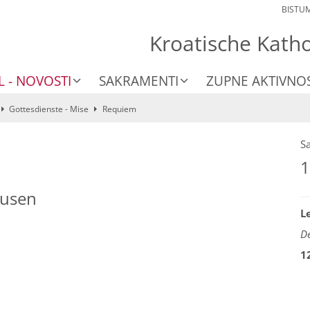
BISTU
Kroatische Kath
L - NOVOSTI
SAKRAMENTI
ZUPNE AKTIVNOS
Gottesdienste - Mise
Requiem
S
1
ausen
L
De
1