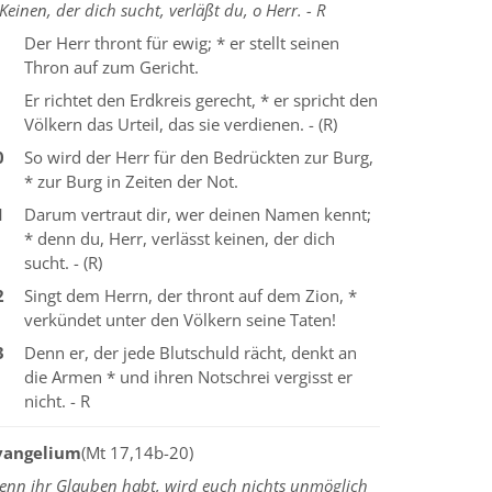
Keinen, der dich sucht, verläßt du, o Herr. - R
Der Herr thront für ewig; * er stellt seinen
Thron auf zum Gericht.
Er richtet den Erdkreis gerecht, * er spricht den
Völkern das Urteil, das sie verdienen. - (R)
0
So wird der Herr für den Bedrückten zur Burg,
* zur Burg in Zeiten der Not.
1
Darum vertraut dir, wer deinen Namen kennt;
* denn du, Herr, verlässt keinen, der dich
sucht. - (R)
2
Singt dem Herrn, der thront auf dem Zion, *
verkündet unter den Völkern seine Taten!
3
Denn er, der jede Blutschuld rächt, denkt an
die Armen * und ihren Notschrei vergisst er
nicht. - R
vangelium
(Mt 17,14b-20)
enn ihr Glauben habt, wird euch nichts unmöglich