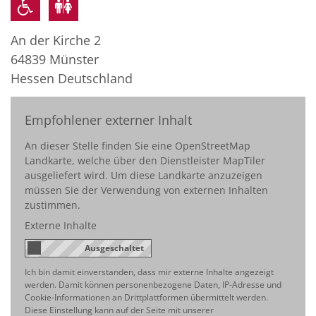
An der Kirche 2
64839
Münster
Hessen
Deutschland
Empfohlener externer Inhalt
An dieser Stelle finden Sie eine OpenStreetMap
Landkarte, welche über den Dienstleister MapTiler
ausgeliefert wird. Um diese Landkarte anzuzeigen
müssen Sie der Verwendung von externen Inhalten
zustimmen.
Externe Inhalte
Ich bin damit einverstanden, dass mir externe Inhalte angezeigt
werden. Damit können personenbezogene Daten, IP-Adresse und
Cookie-Informationen an Drittplattformen übermittelt werden.
Diese Einstellung kann auf der Seite mit unserer