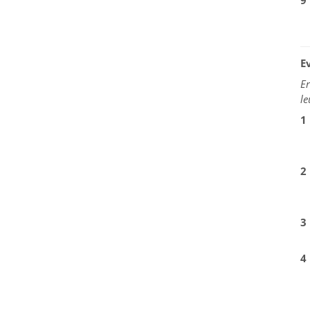
9
E
Er
le
1
2
3
4