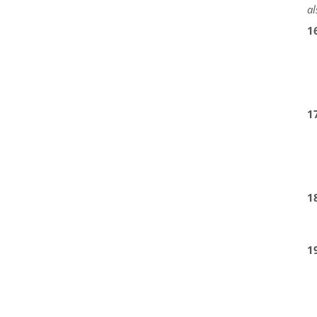
al
1
1
1
1