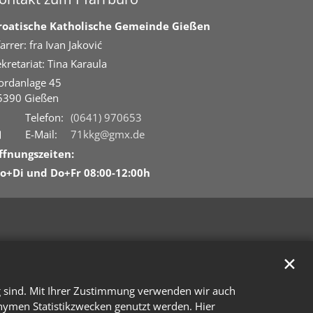
roatische Katholische Gemeinde Gießen
arrer: fra Ivan Jaković
kretariat: Tina Karaula
ordanlage 45
5390
Gießen
Telefon:
(0641) 970653
E-Mail:
71kkg@gmx.de
ffnungszeiten:
o+Di und Do+Fr 08:00-12:00h
✕
g sind. Mit Ihrer Zustimmung verwenden wir auch
onymen Statistikzwecken genutzt werden. Hier