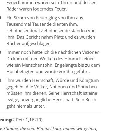
Feuerflammen waren sein Thron und dessen
Räder waren loderndes Feuer.
0
Ein Strom von Feuer ging von ihm aus.
Tausendmal Tausende dienten ihm,
zehntausendmal Zehntausende standen vor
ihm. Das Gericht nahm Platz und es wurden
Bücher aufgeschlagen.
3
Immer noch hatte ich die nächtlichen Visionen:
Da kam mit den Wolken des Himmels einer
wie ein Menschensohn. Er gelangte bis zu dem
Hochbetagten und wurde vor ihn geführt.
4
Ihm wurden Herrschaft, Würde und Königtum
gegeben. Alle Völker, Nationen und Sprachen
müssen ihm dienen. Seine Herrschaft ist eine
ewige, unvergängliche Herrschaft. Sein Reich
geht niemals unter.
esung
(2 Petr 1,16-19)
ie Stimme, die vom Himmel kam, haben wir gehört,