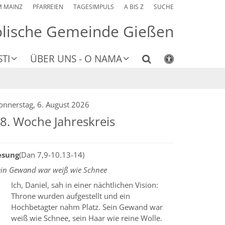
M MAINZ
PFARREIEN
TAGESIMPULS
A BIS Z
SUCHE
olische Gemeinde Gießen
TI
ÜBER UNS - O NAMA
onnerstag, 6. August 2026
8. Woche Jahreskreis
esung
(Dan 7,9-10.13-14)
ein Gewand war weiß wie Schnee
Ich, Daniel, sah in einer nächtlichen Vision:
Throne wurden aufgestellt und ein
Hochbetagter nahm Platz. Sein Gewand war
weiß wie Schnee, sein Haar wie reine Wolle.