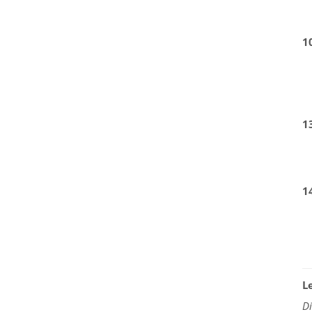
1
1
1
L
D