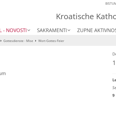
BISTU
Kroatische Kath
L - NOVOSTI
SAKRAMENTI
ZUPNE AKTIVNOS
Gottesdienste - Mise
Wort-Gottes-Feier
D
1
rum
L
S
9