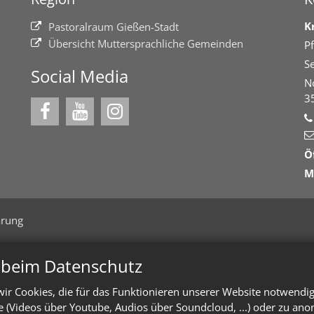
K
Pastoralraum Gießen-Stadt
Übersicht Muttersprachliche Gemeinden
Pf
Se
Social Media
N
3
Ö
M
ärung
n beim Datenschutz
ir Cookies, die für das Funktionieren unserer Website notwendi
te (Videos über Youtube, Audios über Soundcloud, ...) oder zu an