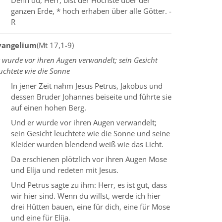
Denn du, Herr, bist der Höchste über der
ganzen Erde, * hoch erhaben über alle Götter. -
R
vangelium
(Mt 17,1-9)
 wurde vor ihren Augen verwandelt; sein Gesicht
uchtete wie die Sonne
In jener Zeit nahm Jesus Petrus, Jakobus und
dessen Bruder Johannes beiseite und führte sie
auf einen hohen Berg.
Und er wurde vor ihren Augen verwandelt;
sein Gesicht leuchtete wie die Sonne und seine
Kleider wurden blendend weiß wie das Licht.
Da erschienen plötzlich vor ihren Augen Mose
und Elíja und redeten mit Jesus.
Und Petrus sagte zu ihm: Herr, es ist gut, dass
wir hier sind. Wenn du willst, werde ich hier
drei Hütten bauen, eine für dich, eine für Mose
und eine für Elíja.