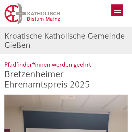
Zum Inhalt springen
Kroatische Katholische Gemeinde
Gießen
:
Pfadfinder*innen werden geehrt
Bretzenheimer
Ehrenamtspreis 2025