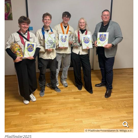
© Pfadfinder*nnenstamm St. Willigis e.V.
Pfadfinder2025