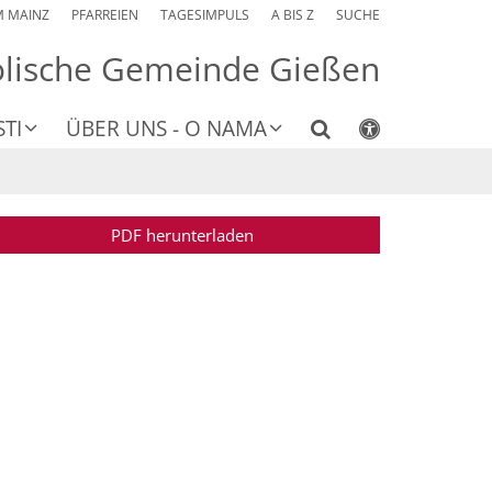
M MAINZ
PFARREIEN
TAGESIMPULS
A BIS Z
SUCHE
olische Gemeinde Gießen
TI
ÜBER UNS - O NAMA
PDF herunterladen