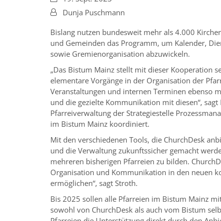
Von:
Dunja Puschmann
Bislang nutzen bundesweit mehr als 4.000 Kirche
und Gemeinden das Programm, um Kalender, Die
sowie Gremienorganisation abzuwickeln.
„Das Bistum Mainz stellt mit dieser Kooperation s
elementare Vorgänge in der Organisation der Pfarr
Veranstaltungen und internen Terminen ebenso m
und die gezielte Kommunikation mit diesen“, sagt D
Pfarreiverwaltung der Strategiestelle Prozessma
im Bistum Mainz koordiniert.
Mit den verschiedenen Tools, die ChurchDesk anbie
und die Verwaltung zukunftssicher gemacht werde
mehreren bisherigen Pfarreien zu bilden. ChurchDe
Organisation und Kommunikation in den neuen k
ermöglichen“, sagt Stroth.
Bis 2025 sollen alle Pfarreien im Bistum Mainz m
sowohl von ChurchDesk als auch vom Bistum selbst 
Pfarreien die Unterstützung direkt durch den Anbi