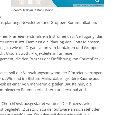
© ChurchDesk | Bistum Mainz
ChurchDesk im Bistum Mainz
n
nstplanung, Newsletter- und Gruppen-Kommunikation,
einen Pfarreien erstmals ein Instrument zur Verfügung, das
ei unterstützt. Damit ist die Planung von Gottesdiensten,
öglich wie die Organisation von Kontakten und Gruppen
r. Ursula Stroth, Projektleiterin für neue
nagement, die den Prozess der Einführung von ChurchDesk
tet, soll der Verwaltungsaufwand der Pfarreien verringert
n: „Wir sind im Bistum Mainz dabei, größere Räume aus
sk ist einer von mehreren digitalen Bausteinen, die
omplexeren Räumen erleichtern und erstmal auch
it ChurchDesk ausgestattet werden. Der Prozess wird
begleitet. „Zusätzlich zu der Software an sich steht den
eter zur Verfügung. Einladen möchten wir auch, die