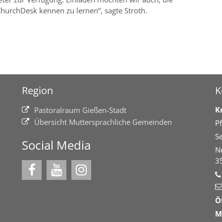
urchDesk kennen zu lernen“, sagte Stroth.
Region
K
K
Pastoralraum Gießen-Stadt
Übersicht Muttersprachliche Gemeinden
Pf
Se
Social Media
N
3
Ö
M