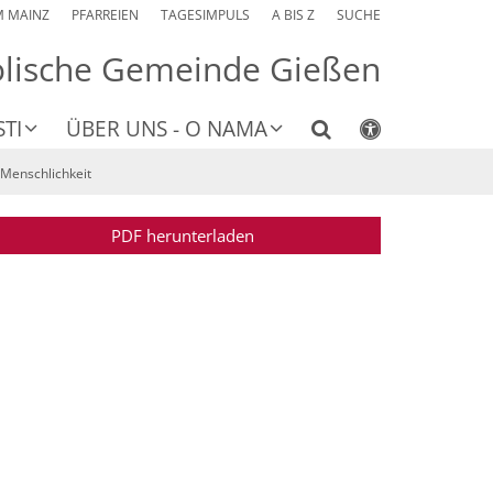
M MAINZ
PFARREIEN
TAGESIMPULS
A BIS Z
SUCHE
olische Gemeinde Gießen
TI
ÜBER UNS - O NAMA
 Menschlichkeit
PDF herunterladen