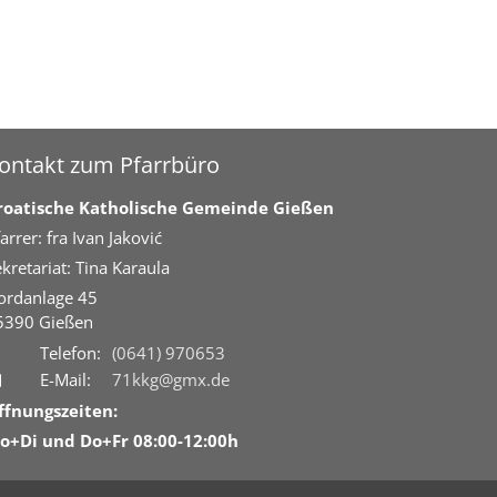
ontakt zum Pfarrbüro
roatische Katholische Gemeinde Gießen
arrer: fra Ivan Jaković
kretariat: Tina Karaula
ordanlage 45
5390
Gießen
Telefon:
(0641) 970653
E-Mail:
71kkg@gmx.de
ffnungszeiten:
o+Di und Do+Fr 08:00-12:00h