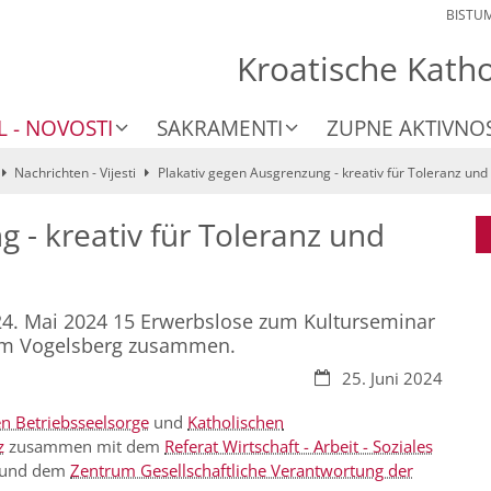
BISTU
Kroatische Kath
L - NOVOSTI
SAKRAMENTI
ZUPNE AKTIVNOS
Nachrichten - Vijesti
Plakativ gegen Ausgrenzung - kreativ für Toleranz und
 - kreativ für Toleranz und
4. Mai 2024 15 Erwerbslose zum Kulturseminar
n im Vogelsberg zusammen.
Datum:
25. Juni 2024
en Betriebsseelsorge
und
Katholischen
z
zusammen mit dem
Referat Wirtschaft - Arbeit - Soziales
und dem
Zentrum Gesellschaftliche Verantwortung der