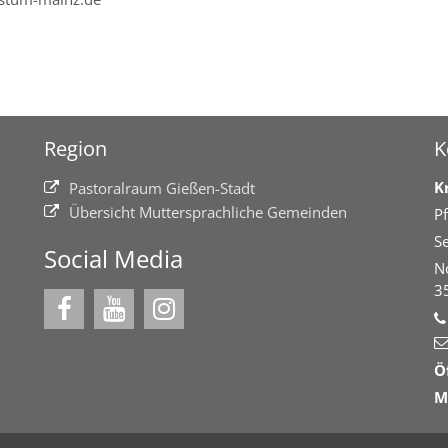
Region
K
K
Pastoralraum Gießen-Stadt
Übersicht Muttersprachliche Gemeinden
Pf
Se
Social Media
N
3
Ö
M