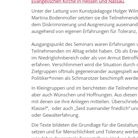
Evangelischen Kirche in Hessen und Nassau
.
Unter der Leitung von Kunstpädagoge Holger Wi
Martina Bodenmüller setzten sie die Teilnehmende
dem Diskriminierung und Ausgrenzung auseinander
ausgehend von eigenen Erfahrungen für Toleranz,
Ausgangspunkt des Seminars waren Erfahrungen v
Teilnehmenden im Alltag erlebt haben. Ob als Erwer
im Niedriglohnbereich oder als von Armut Betroff
erfahren. Verschlimmert wird die Situation durch 
Zielgruppen oftmals gegeneinander ausgespielt w
Politiker*innen als Schmarotzer beschimpft werde
In Kleingruppen und im berichteten die Teilnehm
aber auch Wünschen und Hoffnungen. Aus diesen B
mit denen sie ihre Anliegen mitteilen. Überschrieb
Klasse?“, oder auch „Seid zueinander friedlich“ 
oder Gewalterfahrung.
Die Texte bildeten die Grundlage für die Gestaltu
setzen und für Menschlichkeit und Toleranz werben