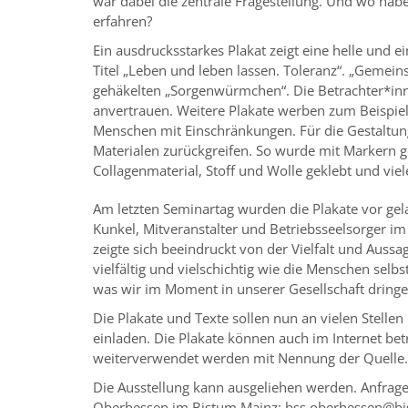
war dabei die zentrale Fragestellung. Und wo hab
erfahren?
Ein ausdrucksstarkes Plakat zeigt eine helle und 
Titel „Leben und leben lassen. Toleranz“. „Gemeinsa
gehäkelten „Sorgenwürmchen“. Die Betrachter*i
anvertrauen. Weitere Plakate werben zum Beispiel 
Menschen mit Einschränkungen. Für die Gestaltun
Materialen zurückgreifen. So wurde mit Markern ge
Collagenmaterial, Stoff und Wolle geklebt und vie
Am letzten Seminartag wurden die Plakate vor ge
Kunkel, Mitveranstalter und Betriebsseelsorger 
zeigte sich beeindruckt von der Vielfalt und Aussa
vielfältig und vielschichtig wie die Menschen selbs
was wir im Moment in unserer Gesellschaft dring
Die Plakate und Texte sollen nun an vielen Stelle
einladen. Die Plakate können auch im Internet be
weiterverwendet werden mit Nennung der Quelle. 
Die Ausstellung kann ausgeliehen werden. Anfrage
Oberhessen im Bistum Mainz: bss.oberhessen@b