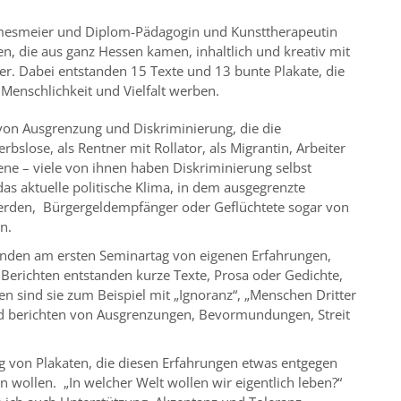
lmesmeier und Diplom-Pädagogin und Kunsttherapeutin
n, die aus ganz Hessen kamen, inhaltlich und kreativ mit
. Dabei entstanden 15 Texte und 13 bunte Plakate, die
 Menschlichkeit und Vielfalt werben.
on Ausgrenzung und Diskriminierung, die die
bslose, als Rentner mit Rollator, als Migrantin, Arbeiter
ene – viele von ihnen haben Diskriminierung selbst
das aktuelle politische Klima, in dem ausgegrenzte
erden, Bürgergeldempfänger oder Geflüchtete sogar von
n.
enden am ersten Seminartag von eigenen Erfahrungen,
erichten entstanden kurze Texte, Prosa oder Gedichte,
en sind sie zum Beispiel mit „Ignoranz“, „Menschen Dritter
und berichten von Ausgrenzungen, Bevormundungen, Streit
ng von Plakaten, die diesen Erfahrungen etwas entgegen
 wollen. „In welcher Welt wollen wir eigentlich leben?“