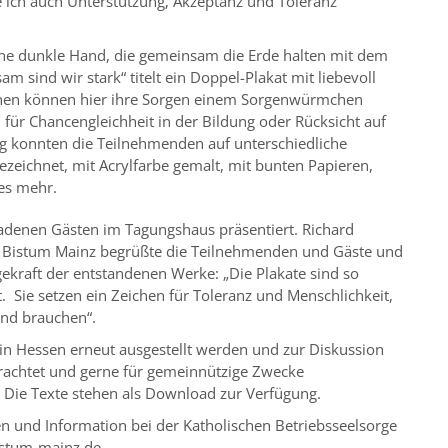
e ich auch Unterstützung, Akzeptanz und Toleranz
eine dunkle Hand, die gemeinsam die Erde halten mit dem
m sind wir stark“ titelt ein Doppel-Plakat mit liebevoll
nnen können hier ihre Sorgen einem Sorgenwürmchen
für Chancengleichheit in der Bildung oder Rücksicht auf
g konnten die Teilnehmenden auf unterschiedliche
zeichnet, mit Acrylfarbe gemalt, mit bunten Papieren,
les mehr.
ladenen Gästen im Tagungshaus präsentiert. Richard
im Bistum Mainz begrüßte die Teilnehmenden und Gäste und
gekraft der entstandenen Werke: „Die Plakate sind so
t. Sie setzen ein Zeichen für Toleranz und Menschlichkeit,
end brauchen“.
n in Hessen erneut ausgestellt werden und zur Diskussion
trachtet und gerne für gemeinnützige Zwecke
Die Texte stehen als Download zur Verfügung.
n und Information bei der Katholischen Betriebsseelsorge
istum-mainz.de