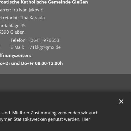
roatische Katholische Gemeinde Gießen
arrer: fra Ivan Jaković
kretariat: Tina Karaula
ordanlage 45
5390
Gießen
Telefon:
(0641) 970653
E-Mail:
71kkg@gmx.de
ffnungszeiten:
o+Di und Do+Fr 08:00-12:00h
✕
g sind. Mit Ihrer Zustimmung verwenden wir auch
onymen Statistikzwecken genutzt werden. Hier