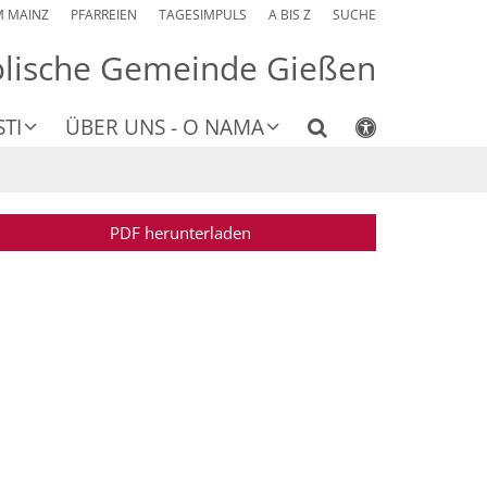
M MAINZ
PFARREIEN
TAGESIMPULS
A BIS Z
SUCHE
olische Gemeinde Gießen
TI
ÜBER UNS - O NAMA
PDF herunterladen