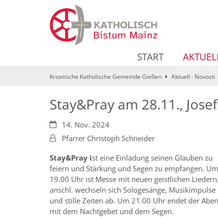
Zum Inhalt springen
START
AKTUEL
Kroatische Katholische Gemeinde Gießen
Aktuell - Novosti
Stay&Pray am 28.11., Jose
Datum:
14. Nov. 2024
Von:
Pfarrer Christoph Schneider
Stay&Pray i
st eine Einladung seinen Glauben zu
feiern und Stärkung und Segen zu empfangen. U
19.00 Uhr ist Messe mit neuen geistlichen Liedern
anschl. wechseln sich Sologesänge, Musikimpulse
und stille Zeiten ab. Um 21.00 Uhr endet der Abe
mit dem Nachtgebet und dem Segen.