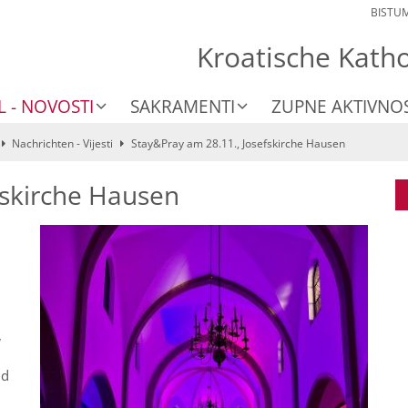
BISTU
Kroatische Kath
L - NOVOSTI
SAKRAMENTI
ZUPNE AKTIVNOS
Nachrichten - Vijesti
Stay&Pray am 28.11., Josefskirche Hausen
fskirche Hausen
m
,
nd