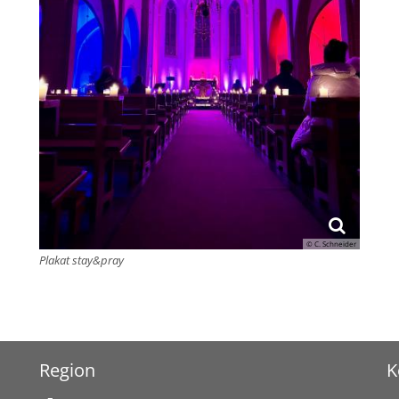
© C. Schneider
Plakat stay&pray
Region
K