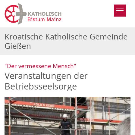
Zum Inhalt springen
Kroatische Katholische Gemeinde
Gießen
:
"Der vermessene Mensch"
Veranstaltungen der
Betriebsseelsorge