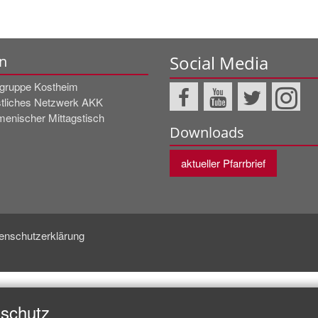
Social Media
n
rgruppe Kostheim
stliches Netzwerk AKK
enischer Mittagstisch
Downloads
aktueller Pfarrbrief
enschutzerklärung
nschutz