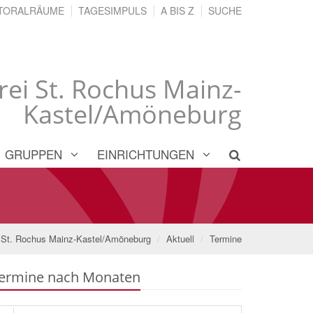
TORALRÄUME
TAGESIMPULS
A BIS Z
SUCHE
rei St. Rochus Mainz-
Kastel/Amöneburg
GRUPPEN
EINRICHTUNGEN
i St. Rochus Mainz-Kastel/Amöneburg
Aktuell
Termine
ermine nach Monaten
che