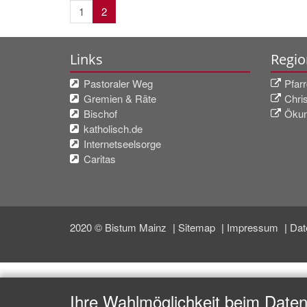
1
2
Links
Regio
Pastoraler Weg
Pfar
Gremien & Räte
Chri
Bischof
Ökum
katholisch.de
Internetseelsorge
Caritas
2020 © Bistum Mainz
Sitemap
Impressum
Dat
Ihre Wahlmöglichkeit beim Date