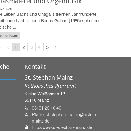
lasmalerei und Orgelmusik
.07.2026
e Leben Bachs und Chagalls trennen Jahrhunderte;
eihundert Jahre nach Bachs Geburt (1685) schuf der
dische ...
eiter lesen
Erste
Vorherige
Nächste
1
2
3
4
5
Seite
Seite
Seite
rche
Kontakt
St. Stephan Mainz
Katholisches Pfarramt
Kleine Weißgasse 12
55116
Mainz
06131 23 16 40
Pfarrei.st-stephan-mainz@bistum-
mainz.de
http://www.st-stephan-mainz.de