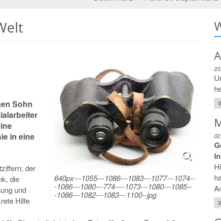
Welt
W
A
23
Um
he
igen Sohn
W
ialarbeiter
M
ine
ie in eine
02
G
I
Hi
ziffern; der
ha
640px---1055---1086---1083---1077---1074--
k, die
-1086---1080---774----1073---1080---1085--
An
nung und
-1086---1082---1083---1100--jpg
ete Hilfe
W