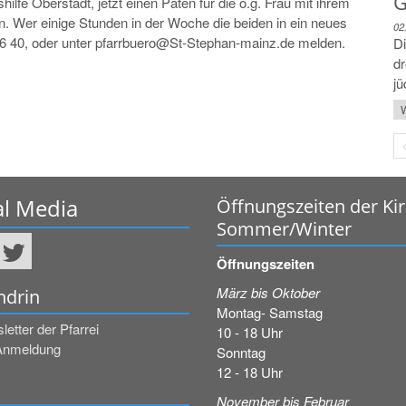
G
lfe Oberstadt, jetzt einen Paten für die o.g. Frau mit ihrem
. Wer einige Stunden in der Woche die beiden in ein neues
02
3 16 40, oder unter pfarrbuero@St-Stephan-mainz.de melden.
Di
dr
jü
W
al Media
Öffnungszeiten der Ki
Sommer/Winter
Öffnungszeiten
März bis Oktober
ndrin
Montag- Samstag
etter der Pfarrei
10 - 18 Uhr
Anmeldung
Sonntag
12 - 18 Uhr
November bis Februar