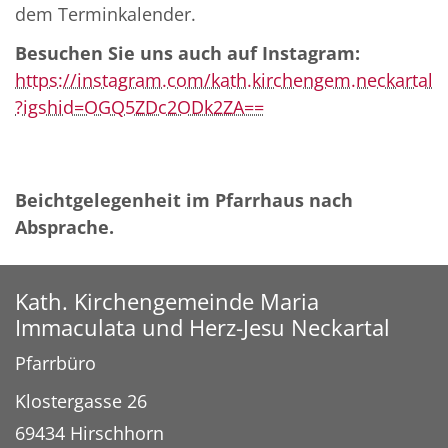
dem Terminkalender.
Besuchen Sie uns auch auf Instagram:
https://instagram.com/kath.kirchengem.neckartal
?igshid=OGQ5ZDc2ODk2ZA==
B
eichtgelegenheit im Pfarrhaus nach
Absprache.
Kath. Kirchengemeinde Maria
Immaculata und Herz-Jesu Neckartal
Pfarrbüro
Klostergasse 26
69434
Hirschhorn