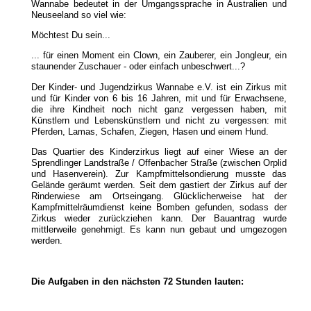
Wannabe bedeutet in der Umgangssprache in Australien und
Neuseeland so viel wie:
Möchtest Du sein...
... für einen Moment ein Clown, ein Zauberer, ein Jongleur, ein
staunender Zuschauer - oder einfach unbeschwert...?
Der Kinder- und Jugendzirkus Wannabe e.V. ist ein Zirkus mit
und für Kinder von 6 bis 16 Jahren, mit und für Erwachsene,
die ihre Kindheit noch nicht ganz vergessen haben, mit
Künstlern und Lebenskünstlern und nicht zu vergessen: mit
Pferden, Lamas, Schafen, Ziegen, Hasen und einem Hund.
Das Quartier des Kinderzirkus liegt auf einer Wiese an der
Sprendlinger Landstraße / Offenbacher Straße (zwischen Orplid
und Hasenverein). Zur Kampfmittelsondierung musste das
Gelände geräumt werden. Seit dem gastiert der Zirkus auf der
Rinderwiese am Ortseingang. Glücklicherweise hat der
Kampfmittelräumdienst keine Bomben gefunden, sodass der
Zirkus wieder zurückziehen kann. Der Bauantrag wurde
mittlerweile genehmigt. Es kann nun gebaut und umgezogen
werden.
Die Aufgaben in den nächsten 72 Stunden lauten: