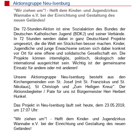
Aktionsgruppe Neu-Isenburg
"Wir ziehen um"! - Helft dem Kinder- und Jugendzirkus
Wannabe e.V. bei der Einrichtung und Gestaltung des
neuen Geländes!
Die 72-Stunden-Aktion ist eine Sozialaktion des Bundes der
Deutschen Katholischen Jugend (BDKJ) und seiner Verbände.
In 72 Stunden werden dabei in ganz Deutschland Projekte
umgesetzt, die die Welt ein Stückchen besser machen. Kinder,
Jugendliche und junge Erwachsene setzen sich dabei konkret
vor Ort für eine offene und solidarische Gesellschaft ein. Die
Projekte können interreligiös, politisch, ökologisch oder
international ausgerichtet sein. Wichtig ist der gemeinsame
Einsatz für andere oder mit anderen!
Unsere Aktionsgruppe Neu-Isenburg besteht aus den
Kirchengemeinden von St. Josef (mit St. Franziskus und St.
Nikolaus), St Christoph und „Zum Heiligen Kreuz". Der
Aktionsbegleiter / Pate für uns ist Bürgermeister Herr Herbert
Hunkel.
Das Projekt in Neu-Isenburg läuft seit heute, dem 23.05.2019,
um 17:07 Uhr:
"Wir ziehen um"! - Helft dem Kinder- und Jugendzirkus
Wannabe e.V. bei der Einrichtung und Gestaltung des neuen
Geländes!