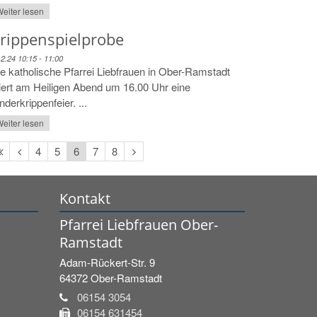
eiter lesen
rippenspielprobe
12.24 10:15 - 11:00
e katholische Pfarrei Liebfrauen in Ober-Ramstadt
iert am Heiligen Abend um 16.00 Uhr eine
nderkrippenfeier. ...
eiter lesen
Erste
Vorherige
Nächste
4
5
6
7
8
Seite
Seite
Seite
Kontakt
Pfarrei Liebfrauen Ober-
Ramstadt
Adam-Rückert-Str. 9
64372
Ober-Ramstadt
06154 3054
06154 631454