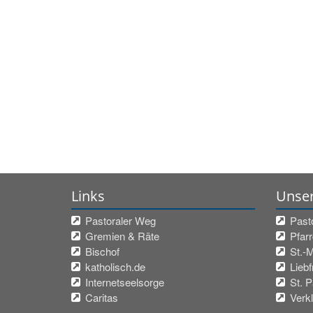
Links
Unse
Pastoraler Weg
Past
Gremien & Räte
Pfar
Bischof
St.-
katholisch.de
Lieb
Internetseelsorge
St. 
Caritas
Verkl