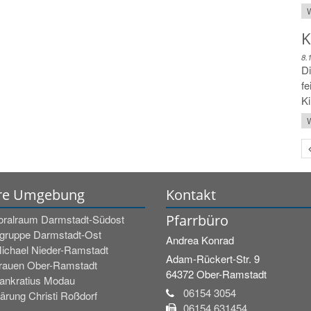
W
K
8.
Di
fe
Ki
W
re Umgebung
Kontakt
Pfarrbüro
oralraum Darmstadt-Südost
rgruppe Darmstadt-Ost
Andrea
Konrad
Michael Nieder-Ramstadt
Adam-Rückert-Str. 9
frauen Ober-Ramstadt
64372
Ober-Ramstadt
Pankratius Modau
06154 3054
ärung Christi Roßdorf
06154 631454