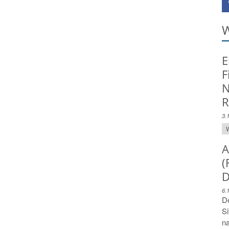
W
E
F
N
R
3.
W
A
(
D
6.
De
Si
na