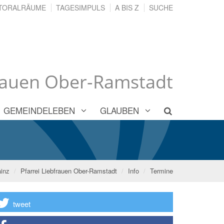
TORALRÄUME
TAGESIMPULS
A BIS Z
SUCHE
frauen Ober-Ramstadt
GEMEINDELEBEN
GLAUBEN
inz
Pfarrei Liebfrauen Ober-Ramstadt
Info
Termine
tweet