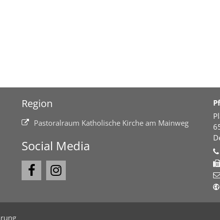
Region
P
P
Pastoralraum Katholische Kirche am Mainweg
6
D
Social Media
ärung