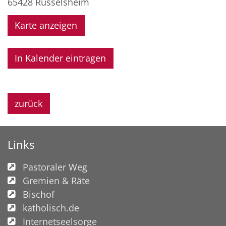
65428
Rüsselsheim
Karte anzeigen
In Kalender eintragen
zurück
Links
Pastoraler Weg
Gremien & Räte
Bischof
katholisch.de
Internetseelsorge