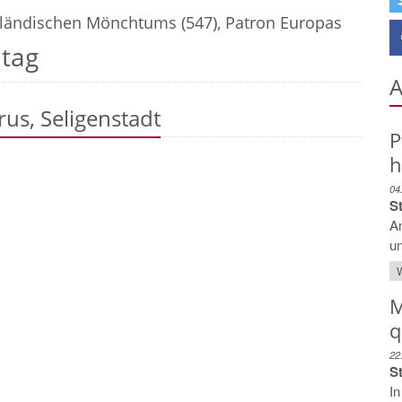
dländischen Mönchtums (547), Patron Europas
tag
A
rus, Seligenstadt
P
h
04
S
Am
un
W
M
q
22
St
In