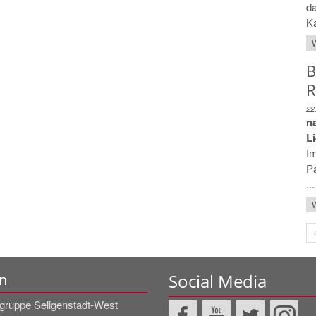
da
Ka
W
B
R
22
n
L
Im
Pa
...
W
Social Media
n
rgruppe Seligenstadt-West