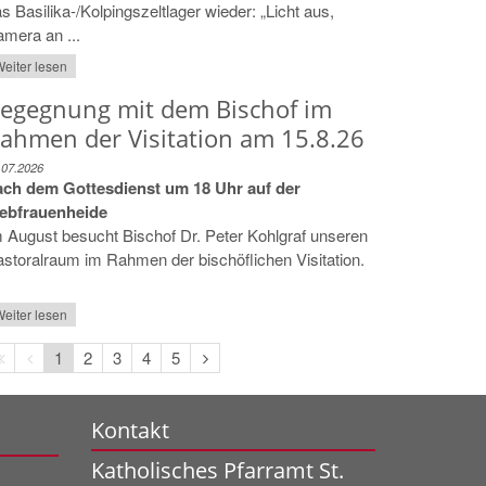
s Basilika-/Kolpingszeltlager wieder: „Licht aus,
mera an ...
eiter lesen
egegnung mit dem Bischof im
ahmen der Visitation am 15.8.26
.07.2026
ach dem Gottesdienst um 18 Uhr auf der
iebfrauenheide
 August besucht Bischof Dr. Peter Kohlgraf unseren
storalraum im Rahmen der bischöflichen Visitation.
eiter lesen
Erste
Vorherige
Nächste
1
2
3
4
5
Seite
Seite
Seite
Kontakt
Katholisches Pfarramt St.