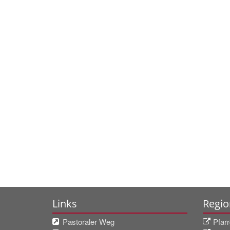
Links
Regio
Pastoraler Weg
Pfar