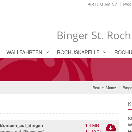
BISTUM MAINZ
PAS
Binger St. Roc
WALLFAHRTEN
ROCHUSKAPELLE
ROCHU
Bistum Mainz
Binge
K
S
W
e_Bomben_auf_Bingen
1,4 MB
H
omben_auf_Bingen.pdf
11.12.24