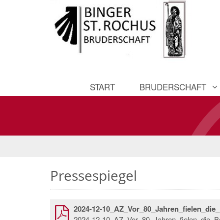
START
BRUDERSCHAFT
Pressespiegel
2024-12-10_AZ_Vor_80_Jahren_fielen_di
2024-12-10_AZ_Vor_80_Jahren_fielen_die_B