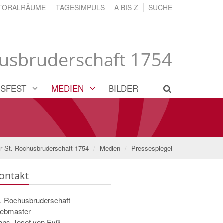
TORALRÄUME
TAGESIMPULS
A BIS Z
SUCHE
husbruderschaft 1754
SFEST
MEDIEN
BILDER
r St. Rochusbruderschaft 1754
Medien
Pressespiegel
ontakt
t. Rochusbruderschaft
ebmaster
ans-Josef von Eyß