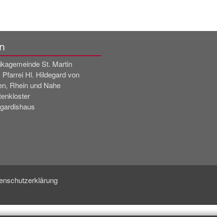
n
likagemeinde St. Martin
 Pfarrei Hl. Hildegard von
en, Rhein und Nahe
tenkloster
egardishaus
enschutzerklärung