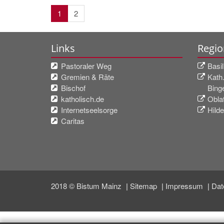
1
2
Links
Regio
Pastoraler Weg
Basi
Gremien & Räte
Kath.
Bischof
Bing
katholisch.de
Obla
Internetseelsorge
Hild
Caritas
2018 © Bistum Mainz
Sitemap
Impressum
Dat