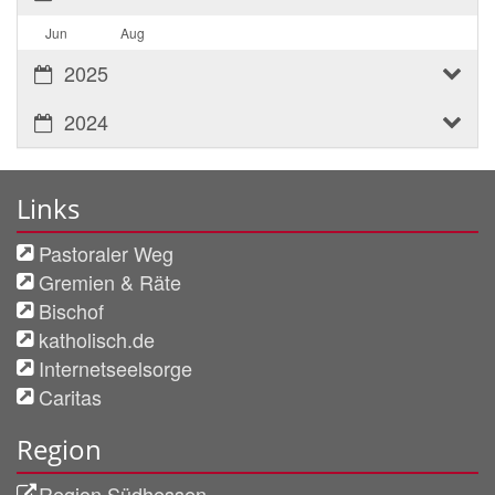
Jun
Aug
2025
2024
Links
Pastoraler Weg
Gremien & Räte
Bischof
katholisch.de
Internetseelsorge
Caritas
Region
Region Südhessen