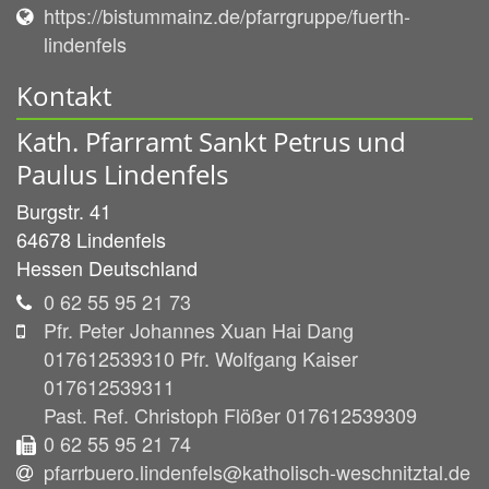
https://bistummainz.de/pfarrgruppe/fuerth-
lindenfels
Kontakt
Kath. Pfarramt Sankt Petrus und
Paulus Lindenfels
Burgstr. 41
64678
Lindenfels
Hessen
Deutschland
0 62 55 95 21 73
Pfr. Peter Johannes Xuan Hai Dang
017612539310 Pfr. Wolfgang Kaiser
017612539311
Past. Ref. Christoph Flößer 017612539309
0 62 55 95 21 74
pfarrbuero.lindenfels@katholisch-weschnitztal.de