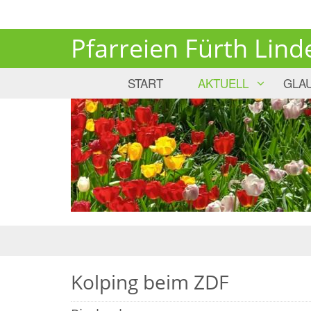
Pfarreien Fürth Lind
START
AKTUELL
GLA
Kolping beim ZDF