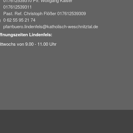
017612539310 Pfr. Wolfgang Kaiser
017612539311
Past. Ref. Christoph Flößer 017612539309
0 62 55 95 21 74
pfarrbuero.lindenfels@katholisch-weschnitztal.de
ffnungszeiten Lindenfels:
ttwochs von 9.00 - 11.00 Uhr