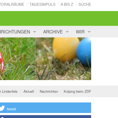
TORALRÄUME
TAGESIMPULS
A BIS Z
SUCHE
NRICHTUNGEN
ARCHIVE
WIR
h Lindenfels
Aktuell
Nachrichten
Kolping beim ZDF
tweet