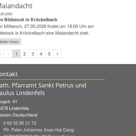
aiandacht
.05.2026
m Bildstock in Kröckelbach
m Mittwoch, 27.05.2026 findet um 18:00 Uhr am
ldstock in Kröckelbach eine Maiandacht statt.
eiter lesen
Erste
Vorherige
Nächste
1
2
3
4
5
Seite
Seite
Seite
ontakt
ath. Pfarramt Sankt Petrus und
aulus Lindenfels
rgstr. 41
4678
Lindenfels
essen
Deutschland
0 62 55 95 21 73
Pfr. Peter Johannes Xuan Hai Dang