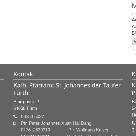
M
19
A
A
Bi
W
Kontakt
K
Kath. Pfarramt St. Johannes der Täufer
K
Fürth
P
Pfarrgasse 2
Bu
64658
Fürth
6
H
06253 5027
Pfr. Peter Johannes Xuan Hai Dang
017612539310 Pfr. Wolfgang Kaiser