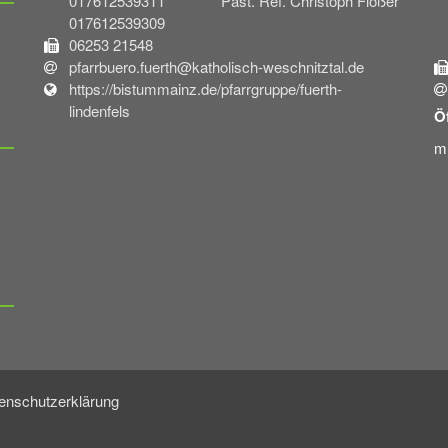
017612539311 Past. Ref. Christoph Flößer
017612539309
06253 21548
pfarrbuero.fuerth@katholisch-weschnitztal.de
https://bistummainz.de/pfarrgruppe/fuerth-
lindenfels
Ö
mi
enschutzerklärung