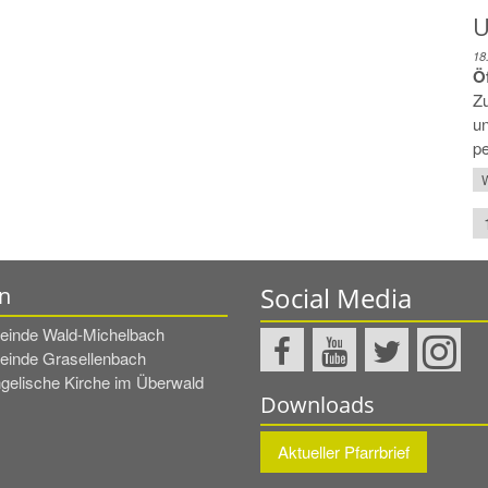
U
18
Ö
Zu
u
pe
W
Social Media
n
inde Wald-Michelbach
inde Grasellenbach
gelische Kirche im Überwald
Downloads
Aktueller Pfarrbrief