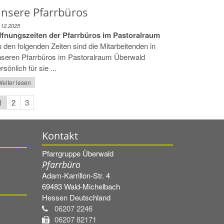
nsere Pfarrbüros
.12.2025
ffnungszeiten der Pfarrbüros im Pastoralraum
 den folgenden Zeiten sind die Mitarbeitenden in
nseren Pfarrbüros im Pastoralraum Überwald
rsönlich für sie ...
eiter lesen
1
2
3
Kontakt
Pfarrgruppe Überwald
Pfarrbüro
Adam-Karrillon-Str. 4
69483
Wald-Michelbach
Hessen
Deutschland
06207 2246
06207 82171