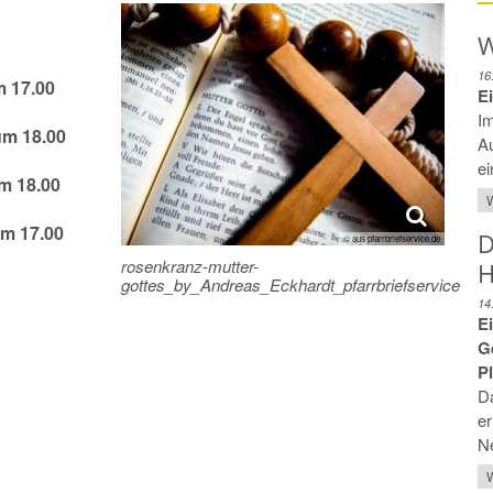
W
16
m 17.00
E
Im
um 18.00
Au
ei
m 18.00
W
um 17.00
D
© aus pfarrbriefservice.de
rosenkranz-mutter-
H
gottes_by_Andreas_Eckhardt_pfarrbriefservice
14
Ei
G
P
Da
er
Ne
W