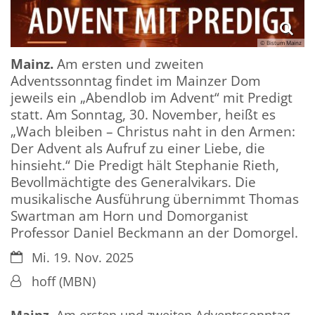
© Bistum Mainz
Mainz.
Am ersten und zweiten
Adventssonntag findet im Mainzer Dom
jeweils ein „Abendlob im Advent“ mit Predigt
statt. Am Sonntag, 30. November, heißt es
„Wach bleiben – Christus naht in den Armen:
Der Advent als Aufruf zu einer Liebe, die
hinsieht.“ Die Predigt hält Stephanie Rieth,
Bevollmächtigte des Generalvikars. Die
musikalische Ausführung übernimmt Thomas
Swartman am Horn und Domorganist
Professor Daniel Beckmann an der Domorgel.
Datum:
Mi. 19. Nov. 2025
Von:
hoff (MBN)
Mainz.
Am ersten und zweiten Adventssonntag