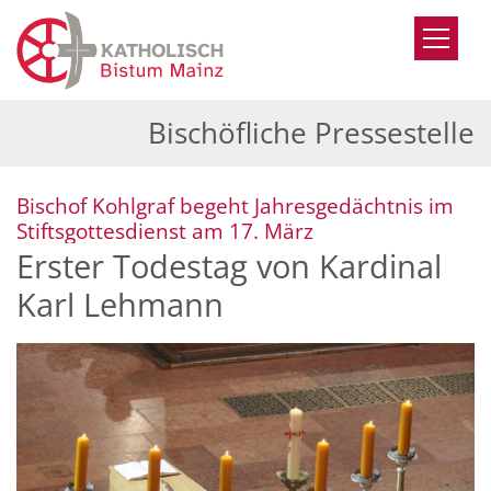
Zum Inhalt springen
Bischöfliche Pressestelle
Bischof Kohlgraf begeht Jahresgedächtnis im
:
Stiftsgottesdienst am 17. März
Erster Todestag von Kardinal
Karl Lehmann