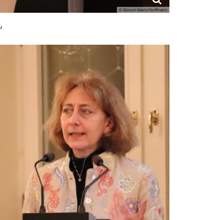
© Bistum Mainz/Hoffmann
“