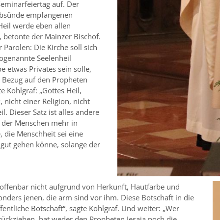
Seminarfeiertag auf. Der
 Erbsünde empfangenen
Heil werde eben allen
, betonte der Mainzer Bischof.
r Parolen: Die Kirche soll sich
 sogenannte Seelenheil
 etwas Privates sein solle,
In Bezug auf den Propheten
e Kohlgraf: „Gottes Heil,
 nicht einer Religion, nicht
l. Dieser Satz ist alles andere
ng der Menschen mehr in
, die Menschheit sei eine
 gut gehen könne, solange der
offenbar nicht aufgrund von Herkunft, Hautfarbe und
sonders jenen, die arm sind vor ihm. Diese Botschaft in die
ffentliche Botschaft“, sagte Kohlgraf. Und weiter: „Wer
zurückziehen, hat weder den Propheten Jesaja noch die