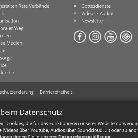
gestalten Räte Verbände
Gottesdienste
ik
Videos / Audios
anisation
Newsletter
toraler Weg
reien
sse Medien
ule
lsorge
ice
tkirche
schutzerklärung
Barrierefreiheit
n beim Datenschutz
ir Cookies, die für das Funktionieren unserer Website notwendi
te (Videos über Youtube, Audios über Soundcloud, ...) oder zu an
ionen finden Sie in unserer
Datenschutzerklärung
.