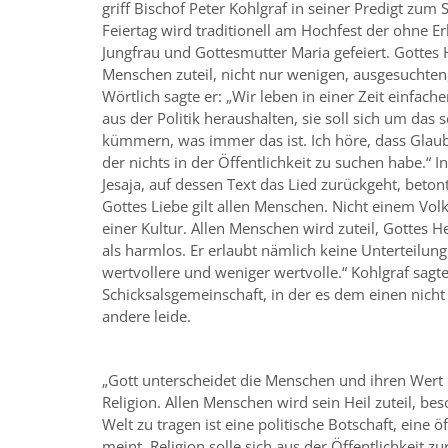
griff Bischof Peter Kohlgraf in seiner Predigt zum 
Feiertag wird traditionell am Hochfest der ohne
Jungfrau und Gottesmutter Maria gefeiert. Gottes 
Menschen zuteil, nicht nur wenigen, ausgesuchten
Wörtlich sagte er: „Wir leben in einer Zeit einfache
aus der Politik heraushalten, sie soll sich um das
kümmern, was immer das ist. Ich höre, dass Glaube
der nichts in der Öffentlichkeit zu suchen habe.“ 
Jesaja, auf dessen Text das Lied zurückgeht, betont
Gottes Liebe gilt allen Menschen. Nicht einem Volk,
einer Kultur. Allen Menschen wird zuteil, Gottes Hei
als harmlos. Er erlaubt nämlich keine Unterteilu
wertvollere und weniger wertvolle.“ Kohlgraf sagte
Schicksalsgemeinschaft, in der es dem einen nicht
andere leide.
„Gott unterscheidet die Menschen und ihren Wert 
Religion. Allen Menschen wird sein Heil zuteil, be
Welt zu tragen ist eine politische Botschaft, eine ö
meint, Religion solle sich aus der Öffentlichkeit 