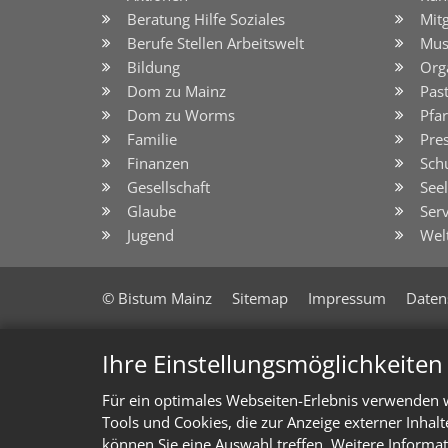
Beratung Hilfe Soziales
Mit
Berufe Stellen Arbeitswelt
Mus
Bildung
Org
Dom zu Mainz
Pas
Dom zu Worms
Pfar
Familie
Pre
Finanzen
Sch
Gesellschaft
See
Glaube
Serv
Jugend
Wel
© Bistum Mainz
Sitemap
Impressum
Daten
Ihre Einstellungsmöglichkeite
Für ein optimales Webseiten-Erlebnis verwenden w
Tools und Cookies, die zur Anzeige externer Inhal
können Sie eine Auswahl treffen. Weitere Informat