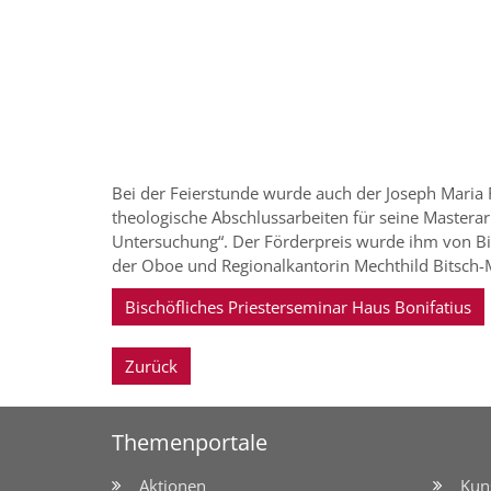
Bei der Feierstunde wurde auch der Joseph Maria R
theologische Abschlussarbeiten für seine Masterar
Untersuchung“. Der Förderpreis wurde ihm von Bisc
der Oboe und Regionalkantorin Mechthild Bitsch-M
Bischöfliches Priesterseminar Haus Bonifatius
Zurück
Themenportale
Aktionen
Kun