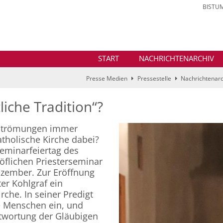
BISTU
START
NACHRICHTENARCHIV
Presse Medien
Pressestelle
Nachrichtenarc
tliche Tradition“?
e Strömungen immer
atholische Kirche dabei?
Seminarfeiertag des
öflichen Priesterseminar
ezember. Zur Eröffnung
er Kohlgraf ein
rche. In seiner Predigt
le Menschen ein, und
ntwortung der Gläubigen