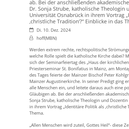
ab. Bei der anschließenden akademischen
Dr. Sonja Strube, katholische Theologin 
Universität Osnabrück in ihrem Vortrag „Id
‚christliche Tradition‘?“ Einblicke in das 
Datum:
Di. 10. Dez. 2024
Von:
hoff(MBN)
Werden extrem rechte, rechtspolitische Strömung
welche Rolle spielt die katholische Kirche dabei? M
sich der Seminarfeiertag des „Haus der kirchliche
Priesterseminar St. Bonifatius in Mainz, am Mont
des Tages feierte der Mainzer Bischof Peter Kohlgr
Mainzer Augustinerkirche. In seiner Predigt ging e
alle Menschen ein, und leitete daraus auch eine p
Gläubigen ab. Bei der anschließenden akademische
Sonja Strube, katholische Theologin und Dozentin
in ihrem Vortrag „Identitäre Politik als ‚christliche 
Thema.
„Allen Menschen wird zuteil, Gottes Heil“- diese Ze