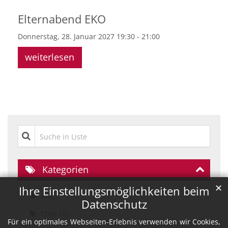
Elternabend EKO
Donnerstag, 28. Januar 2027 19:30 - 21:00
weiterlesen
Suche in Liste
Kategorien
✕
Ihre Einstellungsmöglichkeiten beim
Alle
Datenschutz
Chor
1
Für ein optimales Webseiten-Erlebnis verwenden wir Cookies,