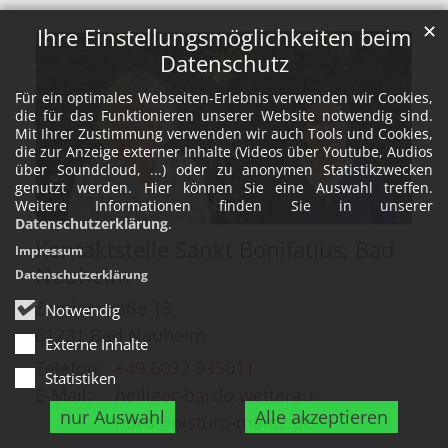
✕
Ihre Einstellungsmöglichkeiten beim
Datenschutz
Für ein optimales Webseiten-Erlebnis verwenden wir Cookies,
die für das Funktionieren unserer Website notwendig sind.
Mit Ihrer Zustimmung verwenden wir auch Tools und Cookies,
die zur Anzeige externer Inhalte (Videos über Youtube, Audios
über Soundcloud, ...) oder zu anonymen Statistikzwecken
genutzt werden. Hier können Sie eine Auswahl treffen.
Weitere Informationen finden Sie in unserer
Datenschutzerklärung
.
Kontaktstelle Sankt Bonifatius, Bad
Impressum
Nauheim
Datenschutzerklärung
Zanderstraße 13
Notwendig
61231
Bad Nauheim
Externe Inhalte
Telefon:
+49 6032 935011
Statistiken
E-Mail:
heiliger-bardo.wetterau-
nur Auswahl
Alle akzeptieren
nord@bistum-mainz.de