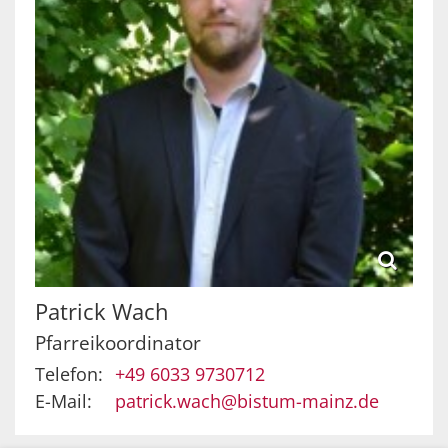
Patrick
Wach
Pfarreikoordinator
Telefon:
+49 6033 9730712
E-Mail:
patrick.wach@bistum-mainz.de