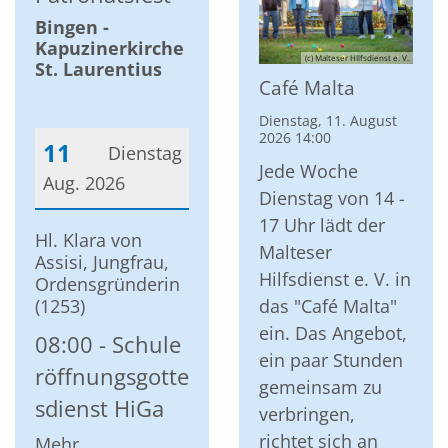
Bingen -
Kapuzinerkirche
(c) Malteser HIlfsdienst e. V.
St. Laurentius
Café Malta
Dienstag, 11. August
2026 14:00
11
Dienstag
Jede Woche
Aug. 2026
Dienstag von 14 -
17 Uhr lädt der
Datum: 11. August 2026
Hl. Klara von
Malteser
Assisi, Jungfrau,
Hilfsdienst e. V. in
Ordensgründerin
(1253)
das "Café Malta"
ein. Das Angebot,
08:00
Schule
ein paar Stunden
röffnungsgotte
gemeinsam zu
sdienst HiGa
verbringen,
richtet sich an
Mehr