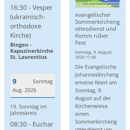
(c) Ev. Johanneskirchengemeinde
16:30
Vesper
Bingen
evangelischer
(ukrainisch-
Sommerkircheng
orthodoxe
ottesdienst und
Kirche)
Komm rüber
Fest
Bingen -
Kapuzinerkirche
Sonntag, 9. August
St. Laurentius
2026 11:00
Die Evangelische
Johanneskircheng
9
Sonntag
emeine feiert am
Aug. 2026
Sonntag, 9.
August auf der
Datum: 9. August 2026
Kirchenwiese
19. Sonntag im
Jahreskreis
einen
Sommerkircheng
08:30
Euchar
ottesdienst um