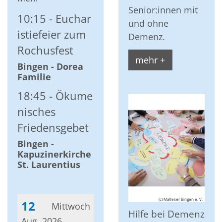
Senior:innen mit
10:15
Euchar
und ohne
istiefeier zum
Demenz.
Rochusfest
mehr +
Bingen - Dorea
Familie
18:45
Ökume
nisches
Friedensgebet
Bingen -
Kapuzinerkirche
St. Laurentius
(c) Malteser Bingen e. V.
12
Mittwoch
Hilfe bei Demenz
Aug. 2026