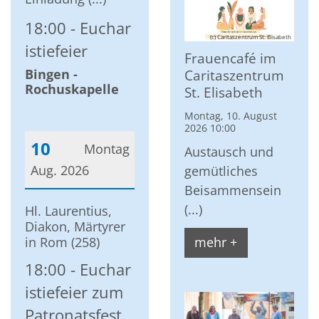
18:00
Euchar
(c) Caritaszentrum St. Elisabeth
istiefeier
Frauencafé im
Bingen -
Caritaszentrum
Rochuskapelle
St. Elisabeth
Montag, 10. August
2026 10:00
10
Montag
Austausch und
Aug. 2026
gemütliches
Beisammensein
Datum: 10. August 2026
(...)
Hl. Laurentius,
Diakon, Märtyrer
in Rom (258)
mehr +
18:00
Euchar
istiefeier zum
Patronatsfest