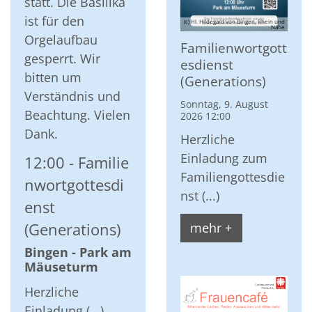
statt. Die Basilika
ist für den
(c) Hl. Hildegard von Bingen, Rhein und
Nahe
Orgelaufbau
Familienwortgott
gesperrt. Wir
esdienst
bitten um
(Generations)
Verständnis und
Sonntag, 9. August
Beachtung. Vielen
2026 12:00
Dank.
Herzliche
Einladung zum
12:00
Familie
Familiengottesdie
nwortgottesdi
nst (...)
enst
(Generations)
mehr +
Bingen - Park am
Mäuseturm
Herzliche
Einladung (...)