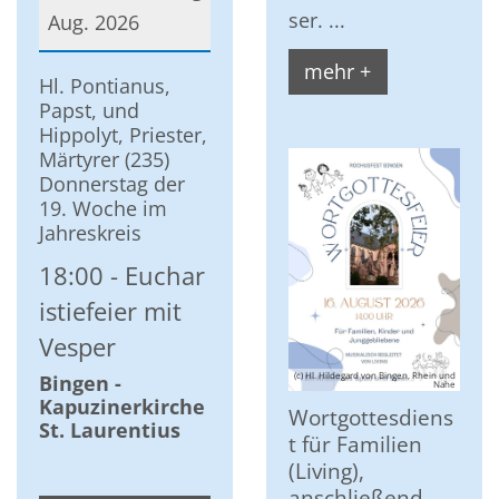
ser. ...
Aug. 2026
mehr +
Datum: 13. August 2026
Hl. Pontianus,
Papst, und
Hippolyt, Priester,
Märtyrer (235)
Donnerstag der
19. Woche im
Jahreskreis
18:00
Euchar
istiefeier mit
Vesper
(c) Hl. Hildegard von Bingen, Rhein und
Bingen -
Nahe
Kapuzinerkirche
Wortgottesdiens
St. Laurentius
t für Familien
(Living),
anschließend