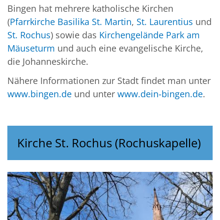
Bingen hat mehrere katholische Kirchen
(
Pfarrkirche Basilika St. Martin
,
St. Laurentius
und
St. Rochus
) sowie das
Kirchengelände Park am
Mäuseturm
und auch eine evangelische Kirche,
die Johanneskirche.
Nähere Informationen zur Stadt findet man unter
www.bingen.de
und unter
www.dein-bingen.de
.
Kirche St. Rochus (Rochuskapelle)