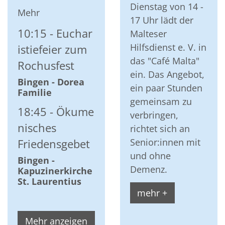
Dienstag von 14 -
Mehr
17 Uhr lädt der
10:15
Euchar
Malteser
Hilfsdienst e. V. in
istiefeier zum
das "Café Malta"
Rochusfest
ein. Das Angebot,
Bingen - Dorea
ein paar Stunden
Familie
gemeinsam zu
18:45
Ökume
verbringen,
nisches
richtet sich an
Senior:innen mit
Friedensgebet
und ohne
Bingen -
Demenz.
Kapuzinerkirche
St. Laurentius
mehr +
Mehr anzeigen