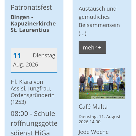
Patronatsfest
Austausch und
gemütliches
Bingen -
Kapuzinerkirche
Beisammensein
St. Laurentius
(...)
mehr +
11
Dienstag
Aug. 2026
Datum: 11. August 2026
Hl. Klara von
Assisi, Jungfrau,
Ordensgründerin
(c) Malteser HIlfsdienst e. V.
(1253)
Café Malta
08:00
Schule
Dienstag, 11. August
röffnungsgotte
2026 14:00
Jede Woche
sdienst HiGa