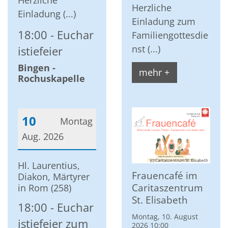
Herzliche
Herzliche
Einladung (...)
Einladung zum
18:00
Euchar
Familiengottesdie
nst (...)
istiefeier
Bingen -
mehr +
Rochuskapelle
10
Montag
Aug. 2026
Datum: 10. August 2026
(c) Caritaszentrum St. Elisabeth
Hl. Laurentius,
Frauencafé im
Diakon, Märtyrer
Caritaszentrum
in Rom (258)
St. Elisabeth
18:00
Euchar
Montag, 10. August
istiefeier zum
2026 10:00