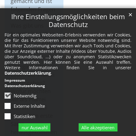
gemacht und ist
folgenden Fragen
✕
Ihre Einstellungsmöglichkeiten beim
nachgegangen:
Datenschutz
Was gibt uns
Energie im Leben
Für ein optimales Webseiten-Erlebnis verwenden wir Cookies,
die für das Funktionieren unserer Website notwendig sind.
der Pfarrei? Wo
Mit Ihrer Zustimmung verwenden wir auch Tools und Cookies,
möchten und
die zur Anzeige externer Inhalte (Videos über Youtube, Audios
über Soundcloud, ...) oder zu anonymen Statistikzwecken
können wir
genutzt werden. Hier können Sie eine Auswahl treffen.
Energie in das
Weitere Informationen finden Sie in unserer
Datenschutzerklärung
.
Leben der Pfarrei
Impressum
hineingeben?
Datenschutzerklärung
Wofür möchten
Notwendig
wir als Pfarrei
Externe Inhalte
stehen? Dabei
sind schon erste
Statistiken
Sätze
nur Auswahl
Alle akzeptieren
herausgekommen