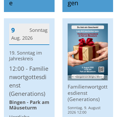
e
gen
9
Sonntag
Aug. 2026
Datum: 9. August 2026
19. Sonntag im
Jahreskreis
12:00
Familie
nwortgottesdi
(c) Hl. Hildegard von Bingen, Rhein und
Nahe
enst
Familienwortgott
esdienst
(Generations)
(Generations)
Bingen - Park am
Mäuseturm
Sonntag, 9. August
2026 12:00