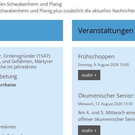
fen-Schwabenheim und Planig
wabenheim und Planig plus zusätzlich die aktuellen Nachrichten,
Veranstaltungen
ter, Ordensgründer (1547)
Frühschoppen
st, und Gefährten, Märtyrer
Sonntag, 9. August 2026 10:00
che im Jahreskreis
mehr +
nbetung
arrheim
Ökumenischer Senior:i
Mittwoch, 12. August 2026 13:30
Am 4. und 5. Mittwoch eine
offener ökumenischer Senior:
reskreis
mehr +