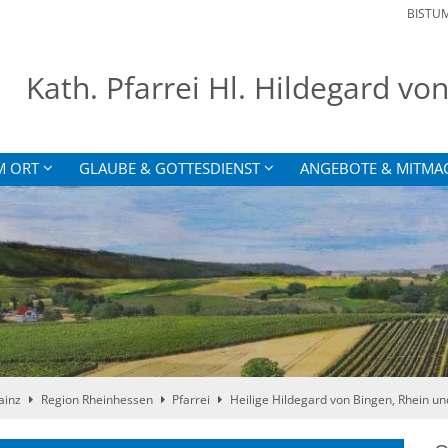
BISTU
Kath. Pfarrei Hl. Hildegard v
M ORT
GLAUBE & GOTTESDIENST
ANGEBOTE & MITMA
ainz
Region Rheinhessen
Pfarrei
Heilige Hildegard von Bingen, Rhein u