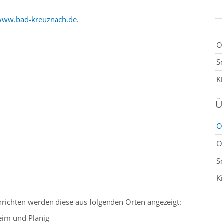
www.bad-kreuznach.de
.
O
S
K
Ü
O
O
S
K
richten werden diese aus folgenden Orten angezeigt:
im und Planig