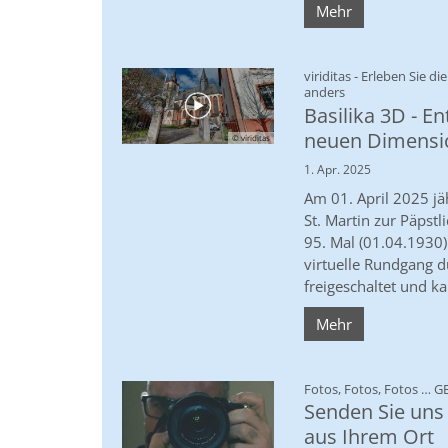
Mehr
viriditas - Erleben Sie di
:
anders
Basilika 3D - E
neuen Dimensi
© viriditas
1. Apr. 2025
Am 01. April 2025 jä
St. Martin zur Päpst
95. Mal (01.04.1930)
virtuelle Rundgang d
freigeschaltet und k
Mehr
Fotos, Fotos, Fotos … 
Senden Sie uns
aus Ihrem Ort