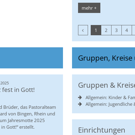
mehr +
Vorherige Seite
1
2
3
4
Gruppen, Kreise
:
Gruppen & Kreis
 2025
 fest in Gott!
Allgemein: Kinder & Fam
Allgemein: Jugendliche
 Brüder, das Pastoralteam
egard von Bingen, Rhein und
zum Jahresmotte 2025
in Gott!“ erstellt.
Einrichtungen