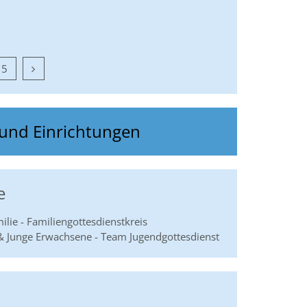
Nächste Seite
5
 und Einrichtungen
e
ilie - Familiengottesdienstkreis
 & Junge Erwachsene - Team Jugendgottesdienst