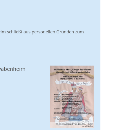
eim schließt aus personellen Gründen zum
hwabenheim
(c) Hl. Hildegard von Bingen, Rhein
und Nahe