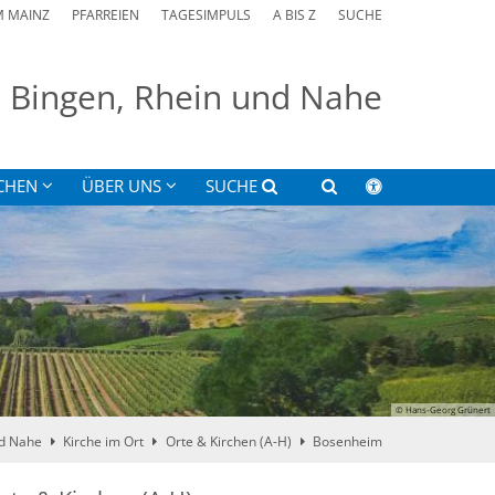
M MAINZ
PFARREIEN
TAGESIMPULS
A BIS Z
SUCHE
on Bingen, Rhein und Nahe
CHEN
ÜBER UNS
SUCHE
© Hans-Georg Grünert
nd Nahe
Kirche im Ort
Orte & Kirchen (A-H)
Bosenheim