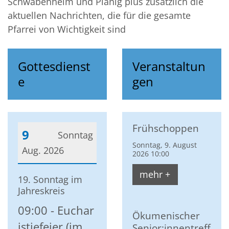
Schwabenheim und Planig plus zusätzlich die
aktuellen Nachrichten, die für die gesamte
Pfarrei von Wichtigkeit sind
Gottesdienst
Veranstaltun
e
gen
Frühschoppen
9
Sonntag
Sonntag, 9. August
Aug. 2026
2026 10:00
Datum: 9. August 2026
mehr +
19. Sonntag im
Jahreskreis
09:00
Euchar
Ökumenischer
istiefeier (im
Senior:innentreff