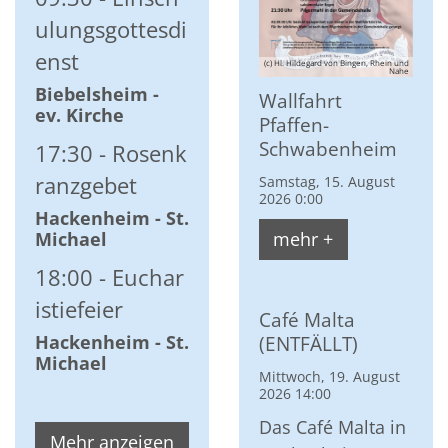
ulungsgottesdi
enst
(c) Hl. Hildegard von Bingen, Rhein und
Nahe
Biebelsheim -
Wallfahrt
ev. Kirche
Pfaffen-
Schwabenheim
17:30
Rosenk
ranzgebet
Samstag, 15. August
2026 0:00
Hackenheim - St.
Michael
mehr +
18:00
Euchar
istiefeier
Café Malta
Hackenheim - St.
(ENTFÄLLT)
Michael
Mittwoch, 19. August
2026 14:00
Das Café Malta in
Mehr anzeigen