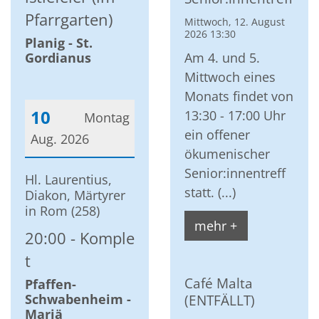
Pfarrgarten)
Mittwoch, 12. August
2026 13:30
Planig - St.
Gordianus
Am 4. und 5.
Mittwoch eines
Monats findet von
10
13:30 - 17:00 Uhr
Montag
ein offener
Aug. 2026
ökumenischer
Datum: 10. August 2026
Senior:innentreff
Hl. Laurentius,
statt. (...)
Diakon, Märtyrer
in Rom (258)
mehr +
20:00
Komple
t
Café Malta
Pfaffen-
(ENTFÄLLT)
Schwabenheim -
Mariä