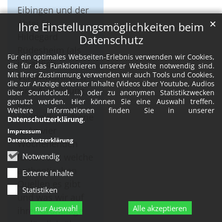
Eibingen und der
Abtei St.
✕
Ihre Einstellungsmöglichkeiten beim
Hildegard
Datenschutz
Rüdesheim (als
Für ein optimales Webseiten-Erlebnis verwenden wir Cookies,
inhaltlich
die für das Funktionieren unserer Website notwendig sind.
Mit Ihrer Zustimmung verwenden wir auch Tools und Cookies,
Verantwortliche)
die zur Anzeige externer Inhalte (Videos über Youtube, Audios
eine Ausbildung
über Soundcloud, ...) oder zu anonymen Statistikzwecken
genutzt werden. Hier können Sie eine Auswahl treffen.
für
Weitere Informationen finden Sie in unserer
Multiplikator*inne
Datenschutzerklärung
.
n. An vier
Impressum
Datenschutzerklärung
Wochenenden
lernen Sie: welche
Notwendig
authentischen
Externe Inhalte
Quellen es gibt
Statistiken
und was wir auf
nur Auswahl
Alle akzeptieren
ihrer Grundlage