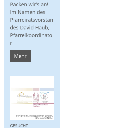
Packen wir’s an!
Im Namen des
Pfarreiratsvorstan
des David Haub,
Pfarreikoordinato
r
Mehr
© Pfarrei Hl. Hildegard von Bingen,
Rhein und Nahe
:
GESUCHT