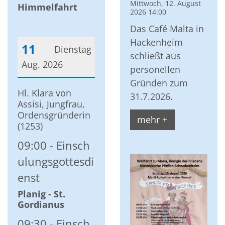
Mittwoch, 12. August
Himmelfahrt
2026 14:00
Das Café Malta in
Hackenheim
11
Dienstag
schließt aus
Aug. 2026
personellen
Gründen zum
Datum: 11. August 2026
Hl. Klara von
31.7.2026.
Assisi, Jungfrau,
Ordensgründerin
mehr +
(1253)
09:00
Einsch
ulungsgottesdi
enst
Planig - St.
Gordianus
09:30
Einsch