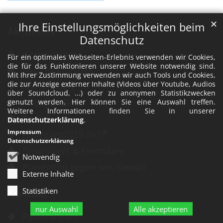
✕
Ihre Einstellungsmöglichkeiten beim
Aktuelles
Datenschutz
Gottesdienste
Für ein optimales Webseiten-Erlebnis verwenden wir Cookies,
die für das Funktionieren unserer Website notwendig sind.
Veranstaltungen
Mit Ihrer Zustimmung verwenden wir auch Tools und Cookies,
die zur Anzeige externer Inhalte (Videos über Youtube, Audios
Nachrichten
über Soundcloud, ...) oder zu anonymen Statistikzwecken
HildegardBote
genutzt werden. Hier können Sie eine Auswahl treffen.
Weitere Informationen finden Sie in unserer
Spenden
Datenschutzerklärung
.
Impressum
Hildegard2029.de
Datenschutzerklärung
Downloads & Formulare
Notwendig
Prävention gegen sex. Gewalt
Externe Inhalte
Statistiken
Kontakt
nur Auswahl
Alle akzeptieren
Pastoralteam