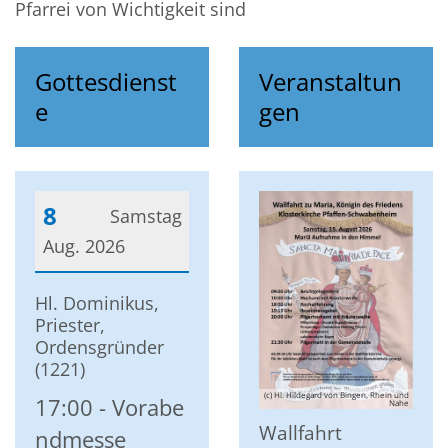
Pfarrei von Wichtigkeit sind
Gottesdienst
Veranstaltun
e
gen
8
Samstag
Aug. 2026
Datum: 8. August 2026
Hl. Dominikus,
Priester,
Ordensgründer
(1221)
(c) Hl. Hildegard von Bingen, Rhein und
17:00
Vorabe
Nahe
Wallfahrt
ndmesse