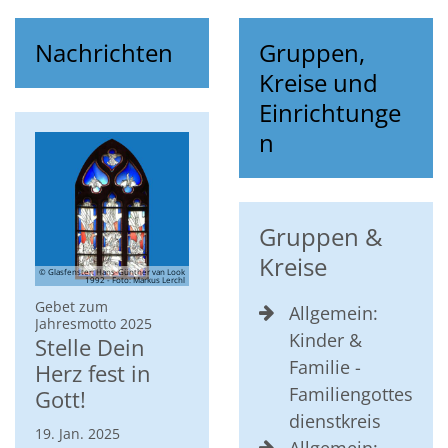
Nachrichten
Gruppen,
Kreise und
Einrichtunge
n
Gruppen &
Kreise
© Glasfenster: Hans-Günther van Look
1992 - Foto: Markus Lerchl
Gebet zum
Allgemein:
:
Jahresmotto 2025
Kinder &
Stelle Dein
Familie -
Herz fest in
Familiengottes
Gott!
dienstkreis
19. Jan. 2025
Allgemein: