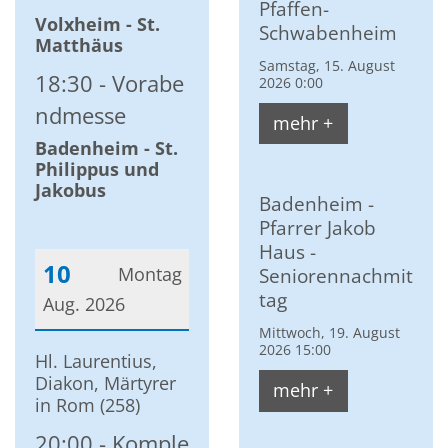
Pfaffen-
Volxheim - St.
Schwabenheim
Matthäus
Samstag, 15. August
18:30
Vorabe
2026 0:00
ndmesse
mehr +
Badenheim - St.
Philippus und
Jakobus
Badenheim -
Pfarrer Jakob
Haus -
10
Montag
Seniorennachmit
tag
Aug. 2026
Mittwoch, 19. August
Datum: 10. August 2026
2026 15:00
Hl. Laurentius,
Diakon, Märtyrer
mehr +
in Rom (258)
20:00
Komple