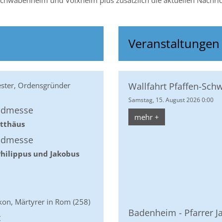
chwabenheim und Volxheim plus zusätzlich die aktuellen Nachricht
Veranstaltungen
ester, Ordensgründer
Wallfahrt Pfaffen-Sc
Samstag, 15. August 2026 0:00
ndmesse
mehr +
atthäus
ndmesse
Philippus und Jakobus
akon, Märtyrer in Rom (258)
Badenheim - Pfarrer J
t