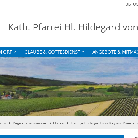
BISTU
Kath. Pfarrei Hl. Hildegard v
M ORT
GLAUBE & GOTTESDIENST
ANGEBOTE & MITMA
ainz
Region Rheinhessen
Pfarrei
Heilige Hildegard von Bingen, Rhein u