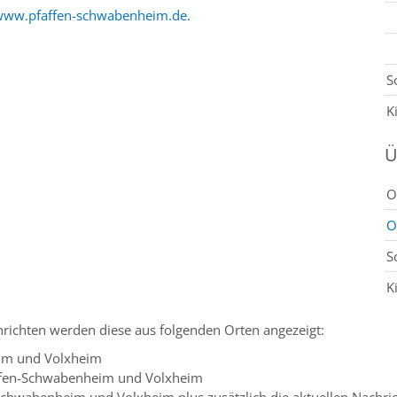
www.pfaffen-schwabenheim.de
.
S
K
Ü
O
O
S
K
richten werden diese aus folgenden Orten angezeigt:
im und Volxheim
ffen-Schwabenheim und Volxheim