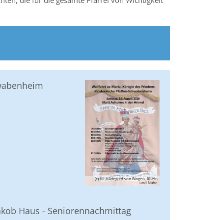
en, die für die gesamte Pfarrei von Wichtigkeit
hwabenheim
(c) Hl. Hildegard von Bingen, Rhein
und Nahe
akob Haus - Seniorennachmittag