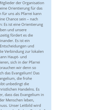
 Mitglieder der Organisation
ine Orientierung für das
 für uns als Pfarrei kann
eine Chance sein – nach
: Es ist eine Orientierung
eben und unsere
eitig fördert es die
nander. Es ist ein
e Entscheidungen und
t die Verbindung zur lokalen
 kann Haupt- und
ren, sich in der Pfarrei
brauchen wir denn so
ch das Evangelium! Das
ngelium, die frohe
eibt unbedingt die
ristlichen Handelns. Es
r, dass das Evangelium in
n der Menschen leben,
uss. Unser Leitbild wird