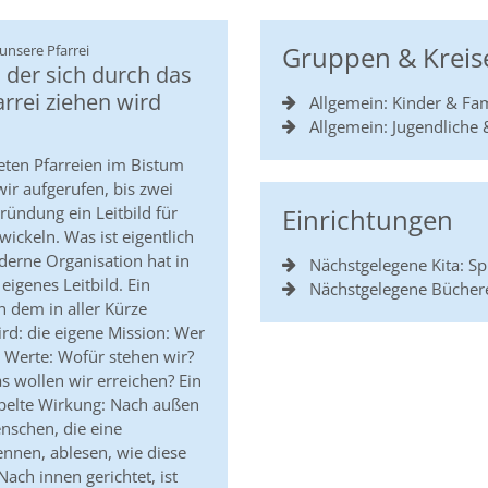
:
Gruppen & Kreis
 unsere Pfarrei
, der sich durch das
arrei ziehen wird
Allgemein: Kinder & Fam
Allgemein: Jugendliche
eten Pfarreien im Bistum
wir aufgerufen, bis zwei
Einrichtungen
ründung ein Leitbild für
wickeln. Was ist eigentlich
oderne Organisation hat in
Nächstgelegene Kita: S
eigenes Leitbild. Ein
Nächstgelegene Bücher
 in dem in aller Kürze
ird: die eigene Mission: Wer
n Werte: Wofür stehen wir?
s wollen wir erreichen? Ein
ppelte Wirkung: Nach außen
nschen, die eine
ennen, ablesen, wie diese
Nach innen gerichtet, ist