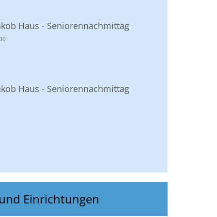
akob Haus - Seniorennachmittag
00
akob Haus - Seniorennachmittag
Seite
 und Einrichtungen