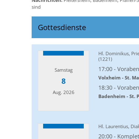
Nachrichten:
Pleitersheim, Badenheim, Pfaffen-S
sind
Gottesdienste
Hl. Dominikus, Pri
(1221)
17:00
Vorabe
Samstag
Volxheim - St. M
8
18:30
Vorabe
Aug. 2026
Badenheim - St. 
Datum: 8. August 2026
Hl. Laurentius, Di
20:00
Komple