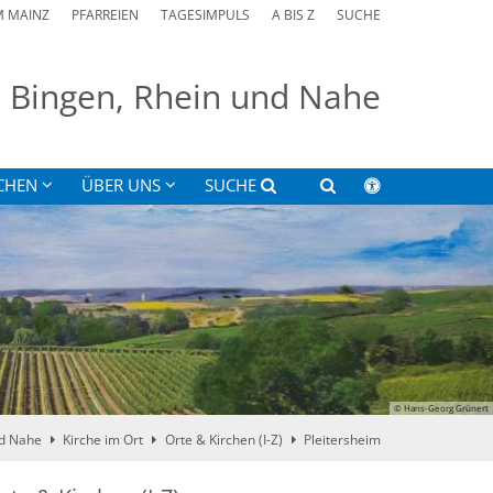
M MAINZ
PFARREIEN
TAGESIMPULS
A BIS Z
SUCHE
on Bingen, Rhein und Nahe
CHEN
ÜBER UNS
SUCHE
© Hans-Georg Grünert
nd Nahe
Kirche im Ort
Orte & Kirchen (I-Z)
Pleitersheim