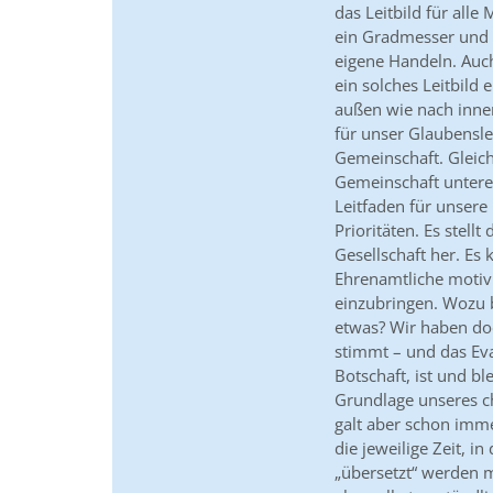
das Leitbild für alle
ein Gradmesser und e
eigene Handeln. Auch
ein solches Leitbild 
außen wie nach innen
für unser Glaubensl
Gemeinschaft. Gleichz
Gemeinschaft unterei
Leitfaden für unser
Prioritäten. Es stell
Gesellschaft her. Es
Ehrenamtliche motivie
einzubringen. Wozu 
etwas? Wir haben do
stimmt – und das Eva
Botschaft, ist und bl
Grundlage unseres ch
galt aber schon imme
die jeweilige Zeit, i
„übersetzt“ werden m