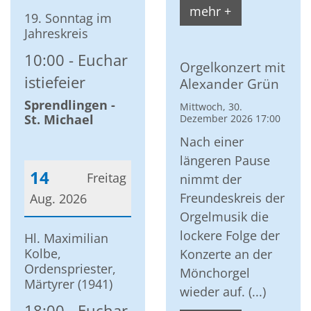
Datum: 9. August 2026
mehr +
19. Sonntag im
Jahreskreis
10:00
Euchar
Orgelkonzert mit
istiefeier
Alexander Grün
Sprendlingen -
Mittwoch, 30.
St. Michael
Dezember 2026 17:00
Nach einer
längeren Pause
14
Freitag
nimmt der
Freundeskreis der
Aug. 2026
Orgelmusik die
Datum: 14. August 2026
lockere Folge der
Hl. Maximilian
Kolbe,
Konzerte an der
Ordenspriester,
Mönchorgel
Märtyrer (1941)
wieder auf. (...)
18:00
Euchar