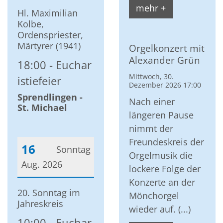
Datum: 14. August 2026
mehr +
Hl. Maximilian
Kolbe,
Ordenspriester,
Märtyrer (1941)
Orgelkonzert mit
Alexander Grün
18:00
Euchar
Mittwoch, 30.
istiefeier
Dezember 2026 17:00
Sprendlingen -
Nach einer
St. Michael
längeren Pause
nimmt der
Freundeskreis der
16
Sonntag
Orgelmusik die
Aug. 2026
lockere Folge der
Konzerte an der
Datum: 16. August 2026
20. Sonntag im
Mönchorgel
Jahreskreis
wieder auf. (...)
10:00
Euchar