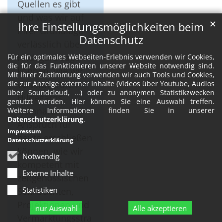
Quellen es gibt
und was wir auf
✕
Ihre Einstellungsmöglichkeiten beim
ihrer Grundlage
Datenschutz
verlässlich über
Hildegard sagen
Für ein optimales Webseiten-Erlebnis verwenden wir Cookies,
die für das Funktionieren unserer Website notwendig sind.
können, wie wir
Mit Ihrer Zustimmung verwenden wir auch Tools und Cookies,
verantwortlich
die zur Anzeige externer Inhalte (Videos über Youtube, Audios
über Soundcloud, ...) oder zu anonymen Statistikzwecken
Hildegards
genutzt werden. Hier können Sie eine Auswahl treffen.
visionären
Weitere Informationen finden Sie in unserer
Datenschutzerklärung
.
Anspruch für
Impressum
heute erschließen
Datenschutzerklärung
können, wie wir
Notwendig
kompetent mit
Externe Inhalte
zeitgenössischen
Statistiken
Sehnsüchten,
Projektionen und
nur Auswahl
Alle akzeptieren
Vermarktungsstra