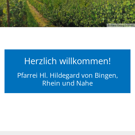
© Hans-Georg Grünert
Herzlich willkommen!
Pfarrei Hl. Hildegard von Bingen,
Rhein und Nahe