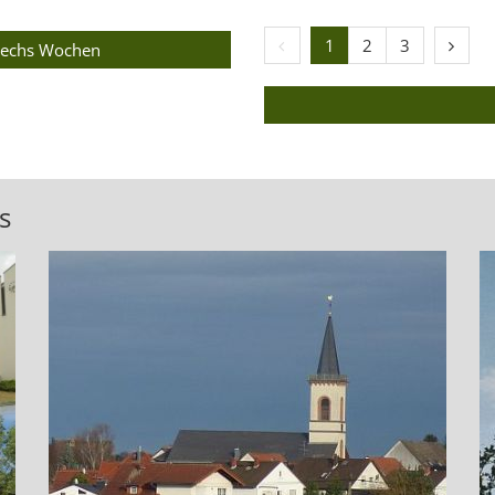
Vorherige Seite
Nächst
1
2
3
 sechs Wochen
s