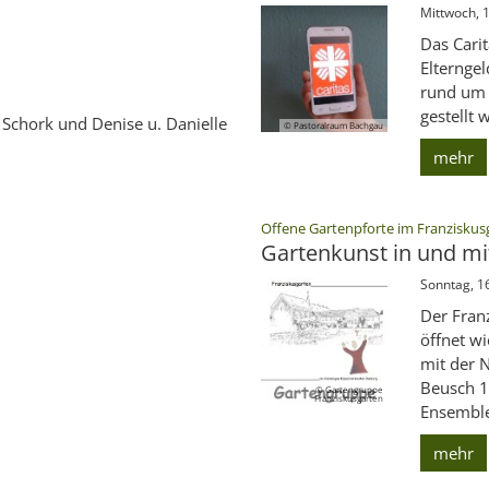
Mittwoch, 1
Das Cari
Elterngel
rund um 
gestellt 
a Schork und Denise u. Danielle
© Pastoralraum Bachgau
mehr
Offene Gartenpforte im Franziskus
Gartenkunst in und mi
Sonntag, 1
Der Fran
öffnet w
mit der 
Beusch 1
© Gartengruppe
Franziskusgarten
Ensemble 
mehr