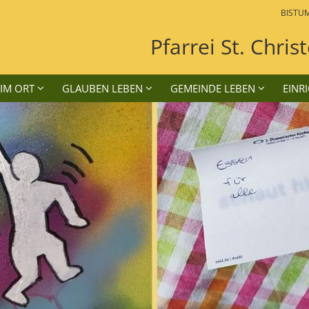
BISTU
Pfarrei St. Chri
 IM ORT
GLAUBEN LEBEN
GEMEINDE LEBEN
EINR