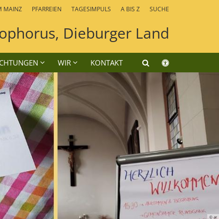
M MAINZ
PFARREIEN
TAGESIMPULS
A BIS Z
SUCHE
stophorus, Dieburger Land
ICHTUNGEN
WIR
KONTAKT
© ar