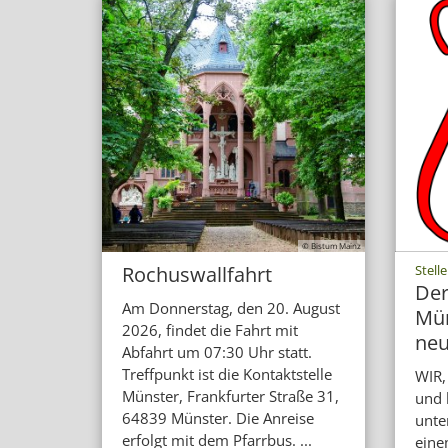
© Bistum Mainz
Rochuswallfahrt
Stell
Der
Am Donnerstag, den 20. August
Mün
2026, findet die Fahrt mit
neu
Abfahrt um 07:30 Uhr statt.
Treffpunkt ist die Kontaktstelle
WIR,
Münster, Frankfurter Straße 31,
und 
64839 Münster. Die Anreise
unte
erfolgt mit dem Pfarrbus. ...
eine