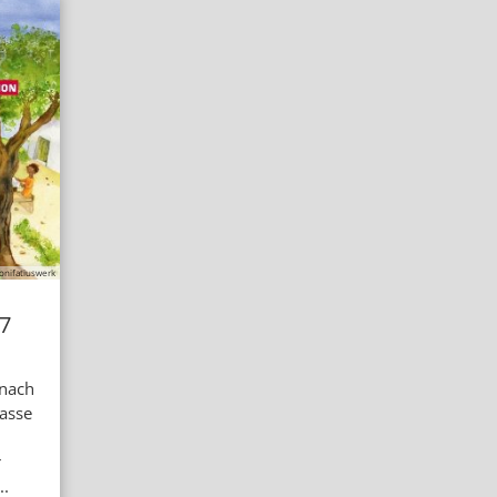
onifatiuswerk
7
 nach
asse
r
..