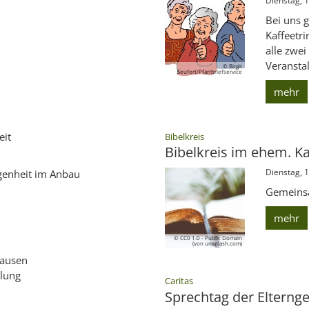
Dienstag, 1
Bei uns 
Kaffeetr
alle zwe
Veransta
© Birgit
Seufert/Pfarrbriefservice
mehr
:
eit
Bibelkreis
Bibelkreis im ehem. K
Dienstag, 
egenheit im Anbau
Gemeinsa
mehr
© CC0 1.0 - Public Domain
(von unsplash.com)
hausen
lung
:
Caritas
Sprechtag der Elterng