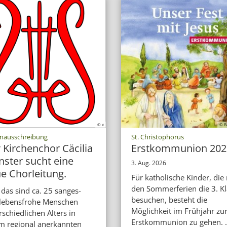
© x
© B
:
:
enausschreibung
St. Christophorus
 Kirchenchor Cäcilia
Erstkommunion 202
ster sucht eine
3. Aug. 2026
e Chorleitung.
Für katholische Kinder, die
den Sommerferien die 3. Kl
 das sind ca. 25 sanges-
besuchen, besteht die
lebensfrohe Menschen
Möglichkeit im Frühjahr zu
rschiedlichen Alters in
Erstkommunion zu gehen. .
m regional anerkannten