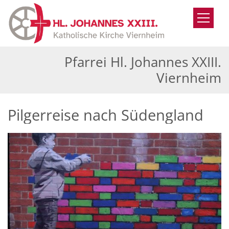
Zum Inhalt springen
Pfarrei Hl. Johannes XXIII.
Viernheim
Pilgerreise nach Südengland