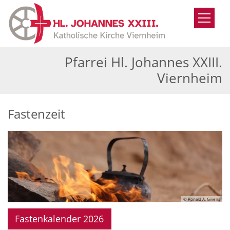
Zum Inhalt springen
Pfarrei Hl. Johannes XXIII.
Viernheim
Fastenzeit
© Ronald A. Givens
Fastenkalender 2026