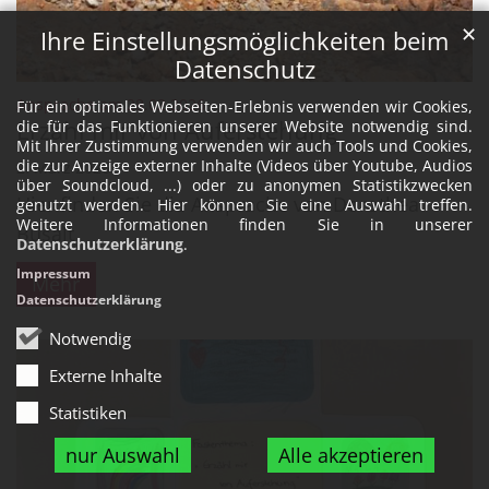
✕
Ihre Einstellungsmöglichkeiten beim
Datenschutz
:
Ansprache am 28.02.2026
Für ein optimales Webseiten-Erlebnis verwenden wir Cookies,
Erzähl mir von Auferstehung
die für das Funktionieren unserer Website notwendig sind.
Mit Ihrer Zustimmung verwenden wir auch Tools und Cookies,
die zur Anzeige externer Inhalte (Videos über Youtube, Audios
2. März 2026
über Soundcloud, ...) oder zu anonymen Statistikzwecken
Hier finden Sie die Ansprache von Dorothea
genutzt werden. Hier können Sie eine Auswahl treffen.
Weitere Informationen finden Sie in unserer
Busalt
Datenschutzerklärung
.
Impressum
Mehr
Datenschutzerklärung
Notwendig
Externe Inhalte
Statistiken
nur Auswahl
Alle akzeptieren