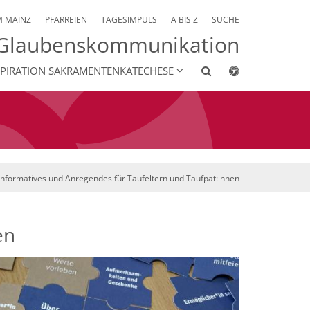
M MAINZ
PFARREIEN
TAGESIMPULS
A BIS Z
SUCHE
 Glaubenskommunikation
SPIRATION SAKRAMENTENKATECHESE
Informatives und Anregendes für Taufeltern und Taufpat:innen
en