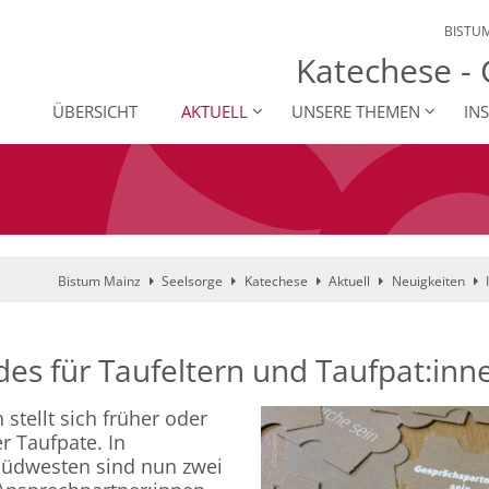
BISTU
Katechese -
ÜBERSICHT
AKTUELL
UNSERE THEMEN
IN
Bistum Mainz
Seelsorge
Katechese
Aktuell
Neuigkeiten
es für Taufeltern und Taufpat:inn
stellt sich früher oder
r Taufpate. In
Südwesten sind nun zwei