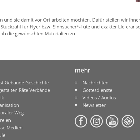
n und sie damit vor Ort arbeiten möchten. Dafür stellen wir Ihnen
tückzahl für Flyer bzw. Sinnsucher*-Tüte und exakter Lieferanschr
nah die gewünschten Materialien zu.
mehr
st Gebäude Geschichte
Nachrichten
gestalten Räte Verbände
Gottesdienste
ik
Videos / Audios
anisation
Newsletter
toraler Weg
reien
sse Medien
ule