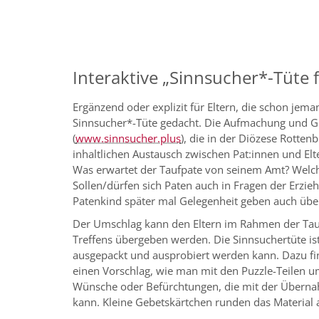
Interaktive „Sinnsucher*-Tüte 
Ergänzend oder explizit für Eltern, die schon jem
Sinnsucher*-Tüte gedacht. Die Aufmachung und Ges
(
www.sinnsucher.plus
), die in der Diözese Rotte
inhaltlichen Austausch zwischen Pat:innen und Elt
Was erwartet der Taufpate von seinem Amt? Welc
Sollen/dürfen sich Paten auch in Fragen der Erzi
Patenkind später mal Gelegenheit geben auch übe
Der Umschlag kann den Eltern im Rahmen der Tau
Treffens übergeben werden. Die Sinnsuchertüte ist 
ausgepackt und ausprobiert werden kann. Dazu fin
einen Vorschlag, wie man mit den Puzzle-Teilen 
Wünsche oder Befürchtungen, die mit der Übernah
kann. Kleine Gebetskärtchen runden das Material 